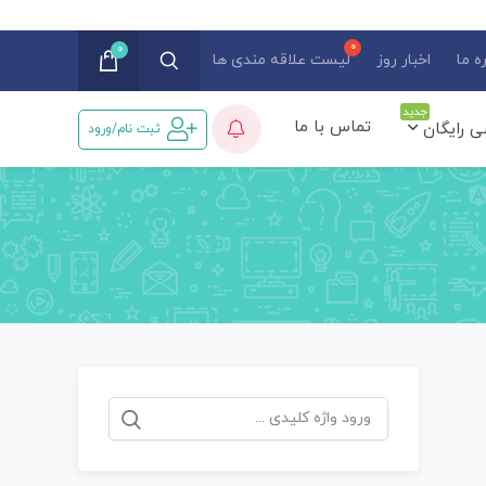
0
ه ما
اخبار روز
لیست علاقه مندی ها
جدید
تماس با ما
ی رایگان
ثبت نام/ورود
جستجو
برای: