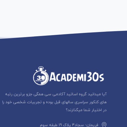
آیا میدانید گروه اساتید آکادمی سی همگی جزو برترین رتبه
های کنکور سراسری سالهای قبل بوده و تجربیات شخصی خود را
در اختیار شما میگذارند؟
فریمان- سجاد4 پلاک 19 طبقه سوم