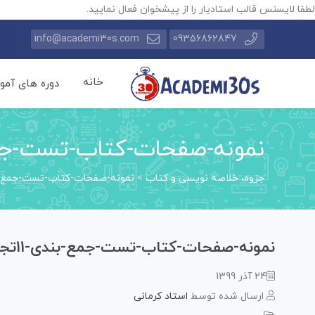
لطفا لایسنس قالب استادیار را از پیشخوان فعال نمایید.
info@academi30s.com
09356862847
خانه
دوره های آمو
نمونه-صفحات-کتاب-تست-جمع-بند
جزوه، خلاصه نویسی و کتاب
>
نمونه-صفحات-کتاب-تست-جمع-بندی-1
نمونه-صفحات-کتاب-تست-جمع-بندی-11تجربی
24 آذر 1399
ارسال شده توسط
استاد کرمانی