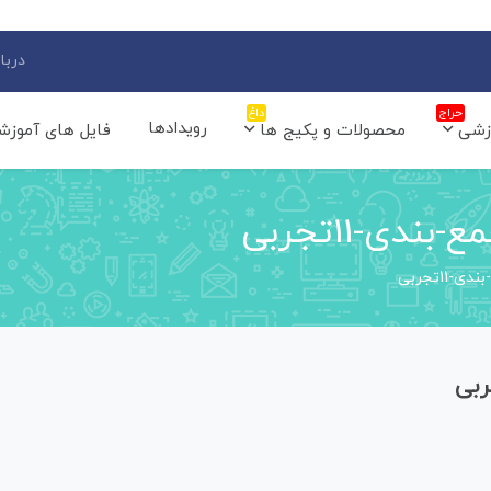
دربار
حراج
داغ
رویدادها
زشی
محصولات و پکیج ها
فایل های آموزش
ی-11تجربی
1تجربی