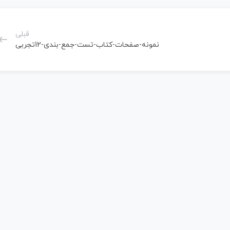
قبلی
نمونه-صفحات-کتاب-تست-جمع-بندی-12تجربی