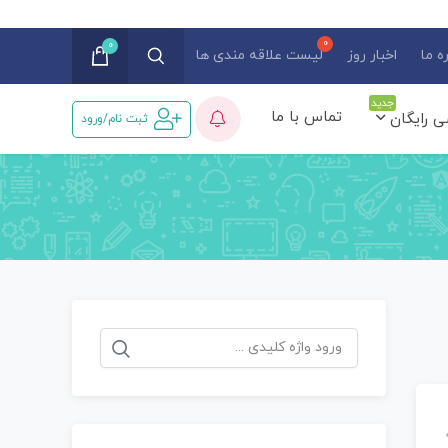
0
ه ما
اخبار روز
لیست علاقه مندی ها
جدید
تماس با ما
ی رایگان
ثبت نام/ورود
جستجو
برای: