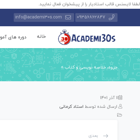
لطفا لایسنس قالب استادیار را از پیشخوان فعال نمایید.
info@academi30s.com
09356862847
خانه
دوره های آمو
جزوه، خلاصه نویسی و کتاب
>
11 آذر 1401
ارسال شده توسط
استاد کرمانی
بعدی