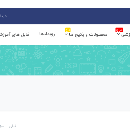
دربار
حراج
داغ
رویدادها
زشی
محصولات و پکیج ها
فایل های آموزش
قبلی