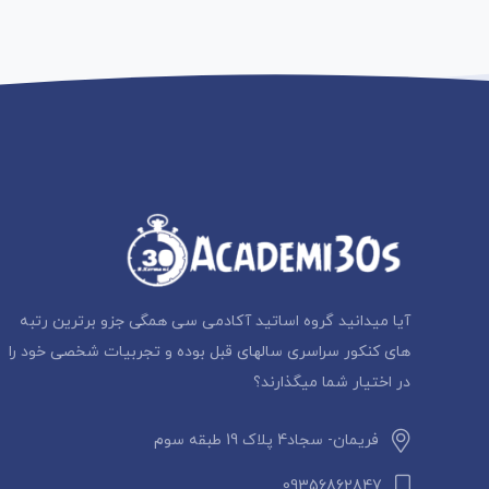
آیا میدانید گروه اساتید آکادمی سی همگی جزو برترین رتبه
های کنکور سراسری سالهای قبل بوده و تجربیات شخصی خود را
در اختیار شما میگذارند؟
فریمان- سجاد4 پلاک 19 طبقه سوم
09356862847