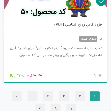
ن
F
جزوه کامل روان شناسی (PDF)
س
خ
ه
P
D
بدون امتیاز
دانلود نمونه صفحات حزوه? اینجا کلیک کن? برای ذخیره فایل
ها، جزوات، دوره ها و پیگیری بهتر محصولاتی که سفارش…
9
890,000
440,000 ریال
6
…
4
3
2
1
8
7