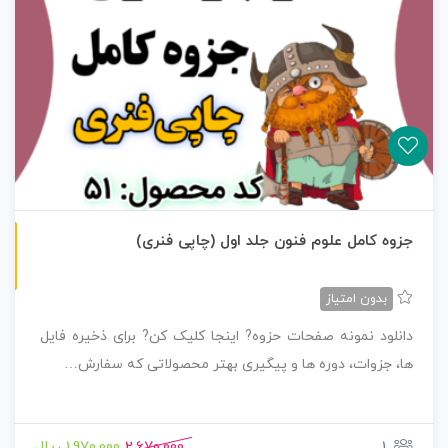
چاپی رنگی
جزوه کامل علوم فنون جلد اول (چاپی فنری)
بدون امتیاز
دانلود نمونه صفحات حزوه? اینجا کلیک کن? برای ذخیره فایل
ها، جزوات، دوره ها و پیگیری بهتر محصولاتی که سفارش…
1
2,670,000
1,970,000 ریال