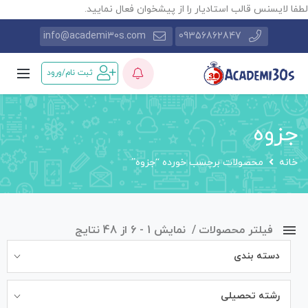
طفا لایسنس قالب استادیار را از پیشخوان فعال نمایید.
info@academi30s.com
09356862847
ثبت نام/ورود
جزوه
خانه
محصولات برچسب خورده “جزوه”
فیلتر محصولات
نمایش 1 - 6 از 48 نتایج
دسته بندی
رشته تحصیلی