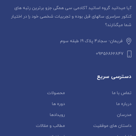
آیا میدانید گروه اساتید آکادمی سی همگی جزو برترین رتبه های
کنکور سراسری سالهای قبل بوده و تجربیات شخصی خود را در اختیار
شما میگذارند؟
فریمان- سجاد4 پلاک 19 طبقه سوم
09356862847
دسترسی سریع
تماس با ما
محصولات
درباره ما
دوره ها
مدرسان
رویدادها
داستان‌ های موفقیت
مطالب و مقالات