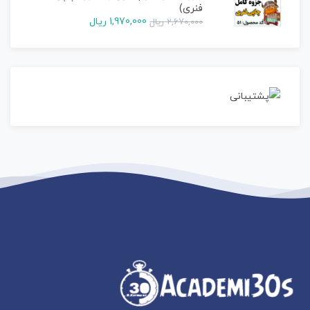
فنری)
1,970,000
ریال
2,670,000
ریال