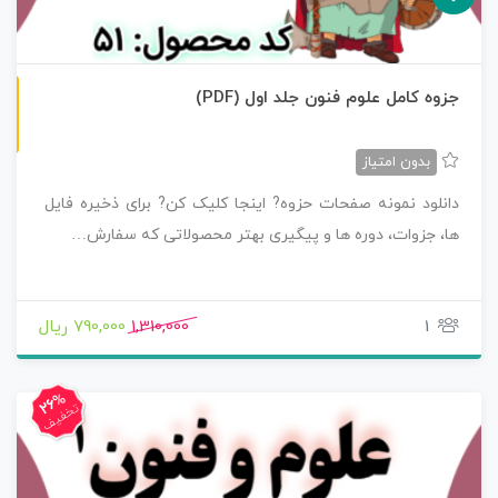
ن
F
جزوه کامل علوم فنون جلد اول (PDF)
س
خ
ه
P
D
بدون امتیاز
دانلود نمونه صفحات حزوه? اینجا کلیک کن? برای ذخیره فایل
ها، جزوات، دوره ها و پیگیری بهتر محصولاتی که سفارش…
1
1,310,000
790,000 ریال
26%
تخفیف