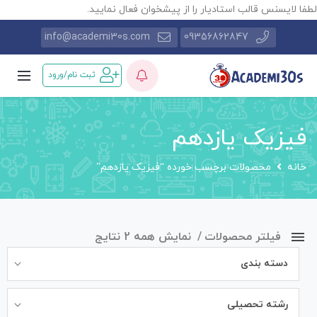
طفا لایسنس قالب استادیار را از پیشخوان فعال نمایید.
info@academi30s.com
09356862847
ثبت نام/ورود
فیزیک یازدهم
خانه
محصولات برچسب خورده “فیزیک یازدهم”
فیلتر محصولات
نمایش همه 2 نتایج
دسته بندی
رشته تحصیلی