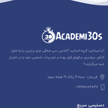
آیا میدانید گروه اساتید آکادمی سی همگی جزو برترین رتبه های
کنکور سراسری سالهای قبل بوده و تجربیات شخصی خود را در اختیار
شما میگذارند؟
فریمان- سجاد4 پلاک 19 طبقه سوم
09356862847
دسترسی سریع