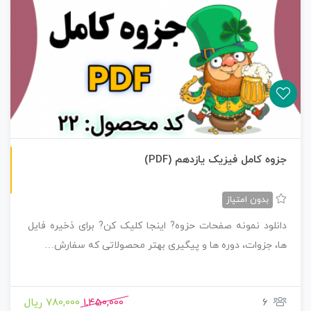
ن
F
جزوه کامل فیزیک یازدهم (PDF)
س
خ
ه
P
D
بدون امتیاز
دانلود نمونه صفحات حزوه? اینجا کلیک کن? برای ذخیره فایل
ها، جزوات، دوره ها و پیگیری بهتر محصولاتی که سفارش…
6
1,450,000
780,000 ریال