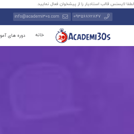
لطفا لایسنس قالب استادیار را از پیشخوان فعال نمایید.
info@academi30s.com
09356862847
خانه
دوره های آمو