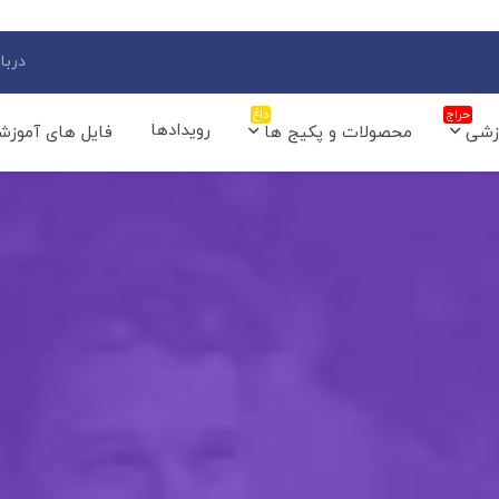
دربار
حراج
داغ
رویدادها
زشی
محصولات و پکیج ها
فایل های آموزش