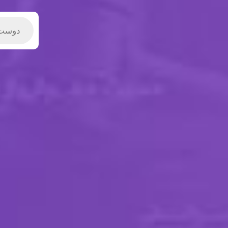
Products
search