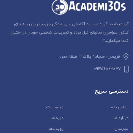
آیا میدانید گروه اساتید آکادمی سی همگی جزو برترین رتبه های
کنکور سراسری سالهای قبل بوده و تجربیات شخصی خود را در اختیار
شما میگذارند؟
فریمان- سجاد4 پلاک 19 طبقه سوم
09356862847
دسترسی سریع
تماس با ما
محصولات
درباره ما
دوره ها
مدرسان
رویدادها