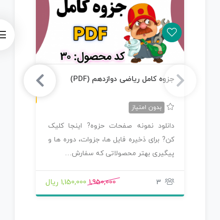
ن
F
جزوه کامل ریاضی دوازدهم (PDF)
جز
س
خ
ه
P
D
بدون امتیاز
دانلود نمونه صفحات حزوه? اینجا کلیک
دا
کن? برای ذخیره فایل ها، جزوات، دوره ها و
کن
پیگیری بهتر محصولاتی که سفارش…
صو
نو
3
1,950,000
1,150,000 ریال