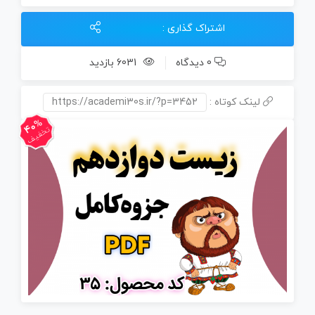
عدد
اشتراک گذاری :
0 دیدگاه
6031 بازدید
لینک کوتاه :
https://academi30s.ir/?p=3452
40%
تخفیف