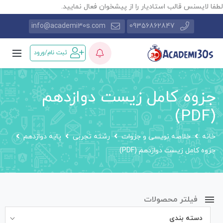
طفا لایسنس قالب استادیار را از پیشخوان فعال نمایید.
info@academi30s.com
09356862847
ثبت نام/ورود
جزوه کامل زیست دوازدهم
(PDF)
خانه
خلاصه نویسی و جزوات
رشته تجربی
پایه دوازدهم
جزوه کامل زیست دوازدهم (PDF)
فیلتر محصولات
دسته بندی