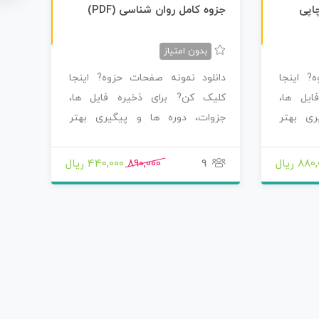
ن
F
چاپی رنگی
اپی
جزوه کامل روان شناسی (PDF)
س
خ
ه
P
D
بدون امتیاز
? اینجا
دانلود نمونه صفحات حزوه? اینجا
ایل ها،
کلیک کن? برای ذخیره فایل ها،
ری بهتر
جزوات، دوره ها و پیگیری بهتر
محصولاتی که سفارش…
88 ریال
9
890,000
440,000 ریال