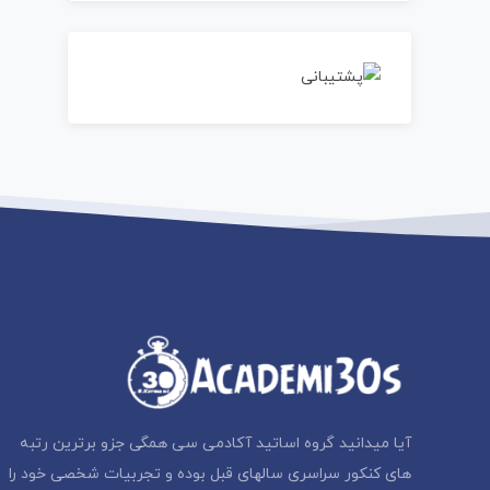
آیا میدانید گروه اساتید آکادمی سی همگی جزو برترین رتبه
های کنکور سراسری سالهای قبل بوده و تجربیات شخصی خود را