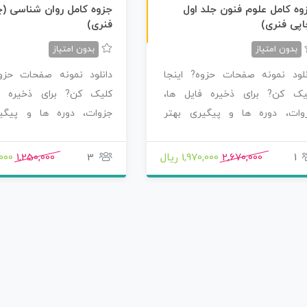
چاپی رنگی
وه کامل علوم فنون جلد اول
جزوه کامل روان شناسی (چ
اپی فنری)
فنری)
بدون امتیاز
بدون امتیاز
نلود نمونه صفحات حزوه? اینجا
دانلود نمونه صفحات حزوه
یک کن? برای ذخیره فایل ها،
کلیک کن? برای ذخیره ف
وات، دوره ها و پیگیری بهتر
جزوات، دوره ها و پیگی
صولاتی که سفارش…
محصولاتی که سفارش…
1
2,670,000
1,970,000 ریال
3
1,250,000
0,000