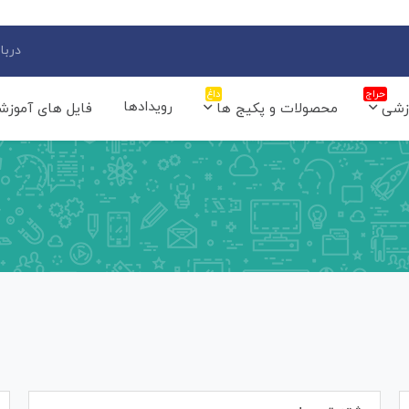
دربار
حراج
داغ
رویدادها
زشی
محصولات و پکیج ها
فایل های آموزش