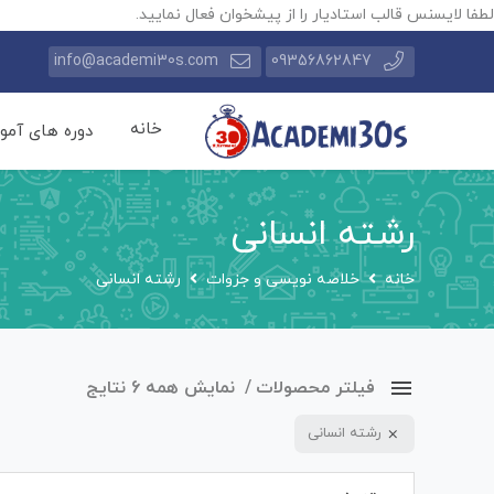
لطفا لایسنس قالب استادیار را از پیشخوان فعال نمایید.
info@academi30s.com
09356862847
خانه
دوره های آمو
رشته انسانی
خانه
خلاصه نویسی و جزوات
رشته انسانی
فیلتر محصولات
نمایش همه 6 نتایج
رشته انسانی