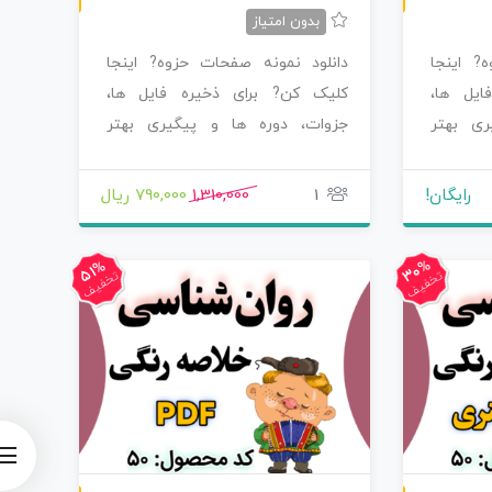
بدون امتیاز
? اینجا
دانلود نمونه صفحات حزوه? اینجا
ایل ها،
کلیک کن? برای ذخیره فایل ها،
ری بهتر
جزوات، دوره ها و پیگیری بهتر
محصولاتی که سفارش…
رایگان!
1
1,310,000
790,000 ریال
30%
51%
تخفیف
تخفیف