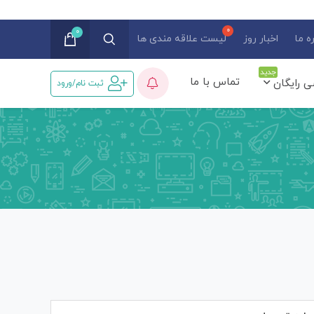
0
ه ما
اخبار روز
لیست علاقه مندی ها
جدید
تماس با ما
ی رایگان
ثبت نام/ورود