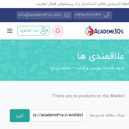
طفا لایسنس قالب استادیار را از پیشخوان فعال نمایید.
info@academi30s.com
09356862847
ثبت نام/ورود
علاقمندی ها
جزوه، خلاصه نویسی و کتاب
>
علاقمندی ها
There are no products on the Wishlist!
لینک علاقه مندی ها: