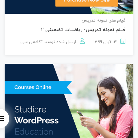
فیلم های نمونه تدریس
فیلم نمونه تدریس- ریاضیات تضمینی 2
13 آبان 1399
ارسال شده توسط
آکادمی سی