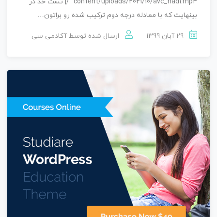
content/uploads/2021/10/avc_had1.mp4" /] تست حد در
بینهایت که با معادله درجه دوم ترکیب شده رو براتون…
29 آبان 1399
ارسال شده توسط
آکادمی سی