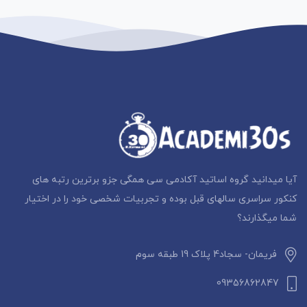
آیا میدانید گروه اساتید آکادمی سی همگی جزو برترین رتبه های
کنکور سراسری سالهای قبل بوده و تجربیات شخصی خود را در اختیار
شما میگذارند؟
فریمان- سجاد4 پلاک 19 طبقه سوم
09356862847