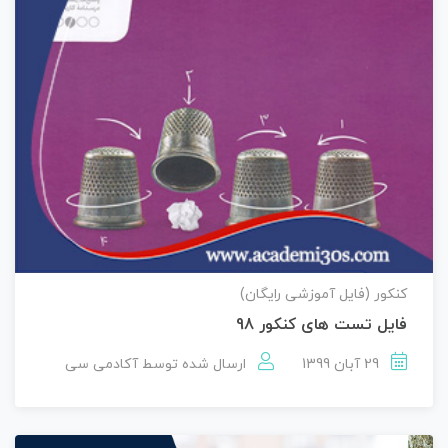
کنکور (فایل آموزشی رایگان)
فایل تست های کنکور 98
29 آبان 1399
ارسال شده توسط
آکادمی سی