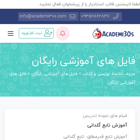
طفا لایسنس قالب استادیار را از پیشخوان فعال نمایید.
info@academi30s.com
09356862847
ثبت نام/ورود
فایل های آموزشی رایگان
جزوه، خلاصه نویسی و کتاب
>
فایل های آموزشی رایگان
>
فایل های
آموزشی رایگان
فیلم های نمونه تدریس
آموزش تابع گلدانی
آموزش تابع قدرمطلق- تابع گلدانی