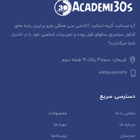
آیا میدانید گروه اساتید آکادمی سی همگی جزو برترین رتبه های
کنکور سراسری سالهای قبل بوده و تجربیات شخصی خود را در اختیار
شما میگذارند؟
فریمان- سجاد4 پلاک 19 طبقه سوم
09356862847
دسترسی سریع
تماس با ما
محصولات
درباره ما
دوره ها
مدرسان
رویدادها