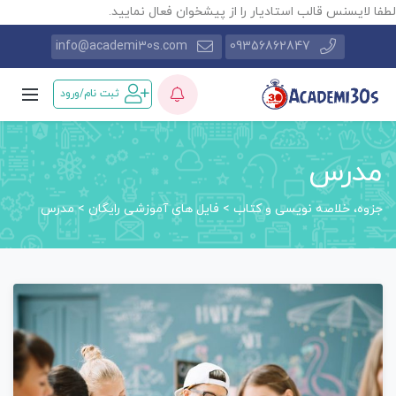
طفا لایسنس قالب استادیار را از پیشخوان فعال نمایید.
info@academi30s.com
09356862847
ثبت نام/ورود
مدرس
جزوه، خلاصه نویسی و کتاب
>
فایل های آموزشی رایگان
>
مدرس