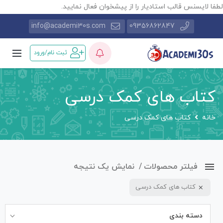
طفا لایسنس قالب استادیار را از پیشخوان فعال نمایید.
info@academi30s.com
09356862847
ثبت نام/ورود
کتاب های کمک درسی
خانه
کتاب های کمک درسی
فیلتر محصولات
نمایش یک نتیجه
کتاب های کمک درسی
دسته بندی