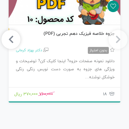
ن
F
جزوه خلاصه فیزیک دهم تجربی (PDF)
س
خ
ه
P
D
بدون امتیاز
دکتر بهزاد کرمانی
دانلود نمونه صفحات حزوه? اینجا کلیک کن? توضیحات و
ویژگی های جزوه به صورت دست نویس رنگی رنگی
خوشگل نوشته…
18
760,000
370,000 ریال