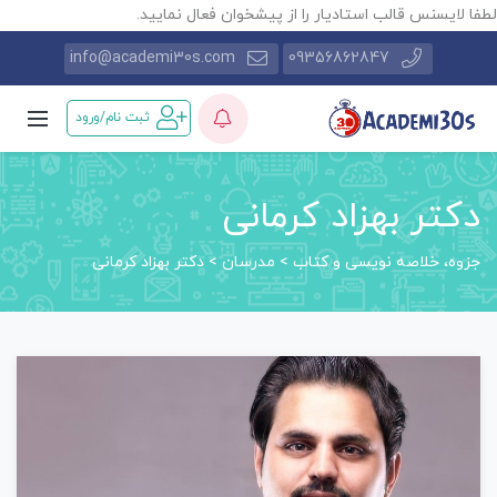
طفا لایسنس قالب استادیار را از پیشخوان فعال نمایید.
info@academi30s.com
09356862847
ثبت نام/ورود
دکتر بهزاد کرمانی
جزوه، خلاصه نویسی و کتاب
>
مدرسان
>
دکتر بهزاد کرمانی