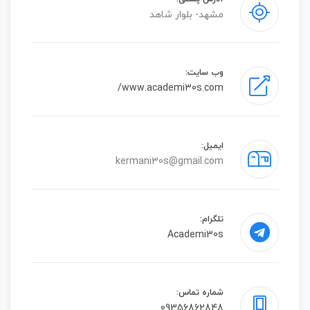
مشهد- بلوار شاهد
وب سایت:
www.academi30s.com/
ایمیل:
kermani30s@gmail.com
تلگرام:
Academi30s
شماره تماس:
09356862848