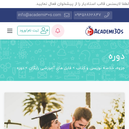
طفا لایسنس قالب استادیار را از پیشخوان فعال نمایید.
info@academi30s.com
09356862847
ثبت نام/ورود
دوره
جزوه، خلاصه نویسی و کتاب
>
فایل های آموزشی رایگان
>
دوره