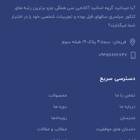
آیا میدانید گروه اساتید آکادمی سی همگی جزو برترین رتبه های
کنکور سراسری سالهای قبل بوده و تجربیات شخصی خود را در اختیار
شما میگذارند؟
فریمان- سجاد4 پلاک 19 طبقه سوم
09356862847
دسترسی سریع
تماس با ما
محصولات
درباره ما
دوره ها
مدرسان
رویدادها
داستان‌ های موفقیت
مطالب و مقالات