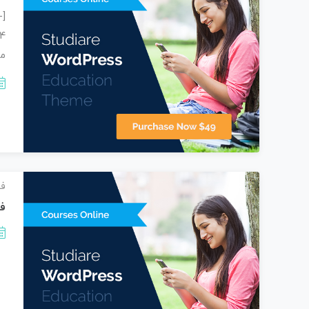
-
مع
فی
فی