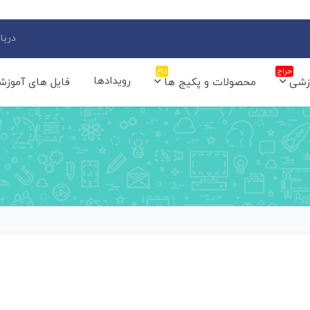
دربار
حراج
داغ
رویدادها
زشی
محصولات و پکیج ها
فایل های آموزش