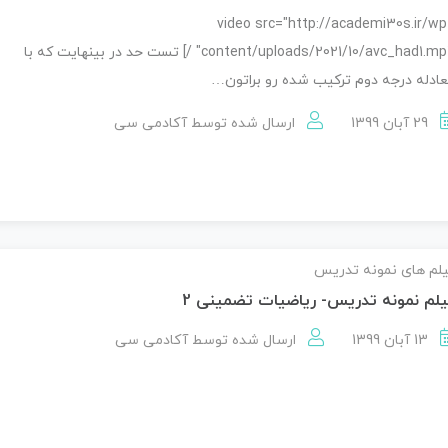
[video src="http://academi30s.ir/wp
content/uploads/2021/10/avc_had1.mp4" /] تست حد در بینهایت که با
ادله درجه دوم ترکیب شده رو براتون…
29 آبان 1399
ارسال شده توسط
آکادمی سی
لم های نمونه تدریس
لم نمونه تدریس- ریاضیات تضمینی 2
13 آبان 1399
ارسال شده توسط
آکادمی سی