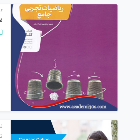
کن
فا
فی
ت