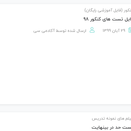
کور (فایل آموزشی رایگان)
یل تست های کنکور 98
29 آبان 1399
ارسال شده توسط
آکادمی سی
لم های نمونه تدریس
ست حد در بینهایت