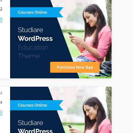
فی
ث
فی
در