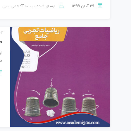
29 آبان 1399
ارسال شده توسط
آکادمی سی
کن
فا
مر