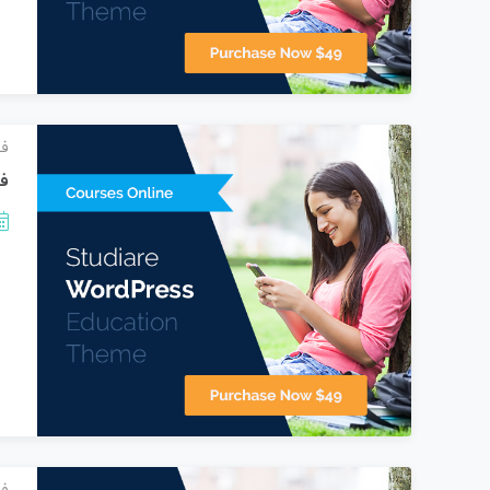
فی
فی