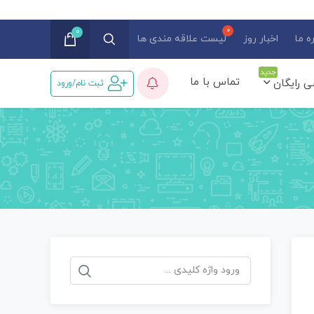
0
ه ما
اخبار روز
لیست علاقه مندی ها
جدید
تماس با ما
ی رایگان
ثبت نام/ورود
جستجو
برای: