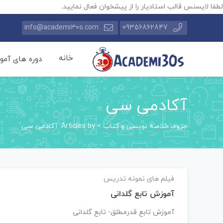
لطفا لایسنس قالب استادیار را از پیشخوان فعال نمایید.
info@academi30s.com
09356862847
خانه
دوره های آمو
آکادمی سی
جزوه، خلاصه نویسی و کتاب
>
Articles by: آکادمی سی
فیلم های نمونه تدریس
آموزش تابع گلدانی
آموزش تابع قدرمطلق- تابع گلدانی