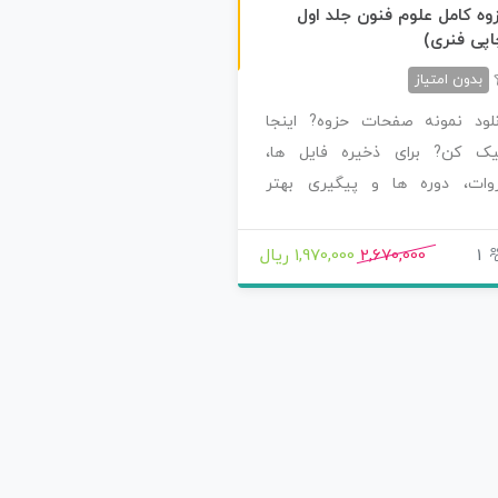
چاپی رنگی
وه کامل علوم فنون جلد اول
اپی فنری)
بدون امتیاز
نلود نمونه صفحات حزوه? اینجا
یک کن? برای ذخیره فایل ها،
وات، دوره ها و پیگیری بهتر
صولاتی که سفارش…
1
2,670,000
1,970,000 ریال