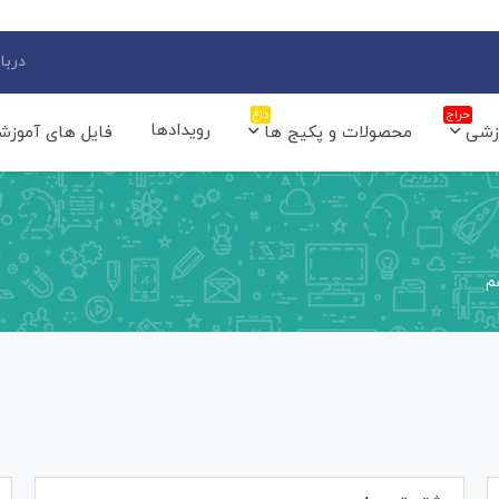
دربار
حراج
داغ
رویدادها
زشی
محصولات و پکیج ها
فایل های آموزش
م