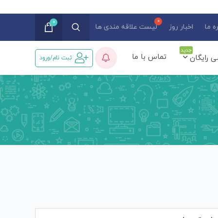
0
ه ما
اخبار روز
لیست علاقه مندی ها
جدید
تماس با ما
ی رایگان
ثبت نام/ورود