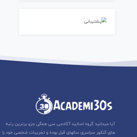
آیا میدانید گروه اساتید آکادمی سی همگی جزو برترین رتبه
های کنکور سراسری سالهای قبل بوده و تجربیات شخصی خود را