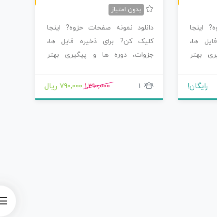
بدون امتیاز
? اینجا
دانلود نمونه صفحات حزوه? اینجا
ایل ها،
کلیک کن? برای ذخیره فایل ها،
ری بهتر
جزوات، دوره ها و پیگیری بهتر
محصولاتی که سفارش…
رایگان!
1
1,310,000
790,000 ریال