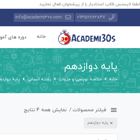
لطفا لایسنس قالب استادیار را از پیشخوان فعال نمایید.
info@academi30s.com
09356862847
خانه
دوره های آمو
پایه دوازدهم
خانه
خلاصه نویسی و جزوات
رشته انسانی
پایه دوازده
فیلتر محصولات
نمایش همه 4 نتایج
پایه دوازدهم