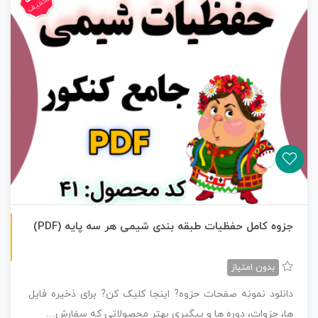
تخفیف
ن
F
جزوه کامل حفظیات طبقه بندی شیمی هر سه پایه (PDF)
س
خ
ه
P
D
بدون امتیاز
دانلود نمونه صفحات حزوه? اینجا کلیک کن? برای ذخیره فایل
ها، جزوات، دوره ها و پیگیری بهتر محصولاتی که سفارش…