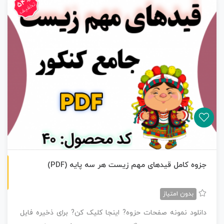
54%
تخفیف
ن
F
جزوه کامل قیدهای مهم زیست هر سه پایه (PDF)
س
خ
ه
P
D
بدون امتیاز
دانلود نمونه صفحات حزوه? اینجا کلیک کن? برای ذخیره فایل