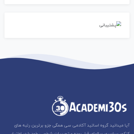
آیا میدانید گروه اساتید آکادمی سی همگی جزو برترین رتبه های
کنکور سراسری سالهای قبل بوده و تجربیات شخصی خود را در اختیار