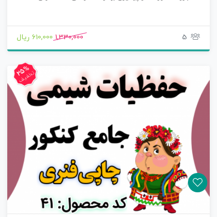
5
1,330,000
610,000 ریال
25%
تخفیف