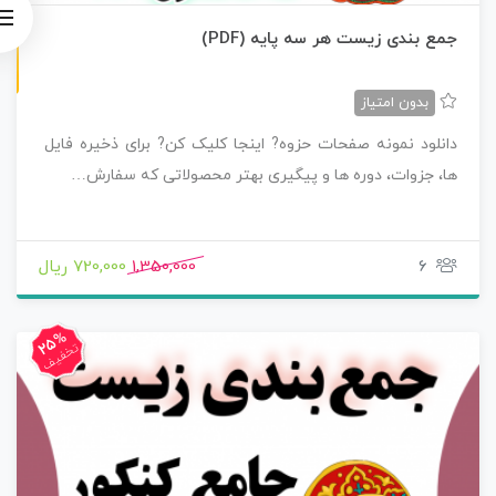
ن
F
جمع بندی زیست هر سه پایه (PDF)
س
خ
ه
P
D
بدون امتیاز
دانلود نمونه صفحات حزوه? اینجا کلیک کن? برای ذخیره فایل
ها، جزوات، دوره ها و پیگیری بهتر محصولاتی که سفارش…
6
1,350,000
720,000 ریال
25%
تخفیف