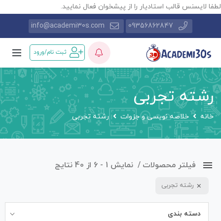
طفا لایسنس قالب استادیار را از پیشخوان فعال نمایید.
info@academi30s.com
09356862847
ثبت نام/ورود
رشته تجربی
خانه
خلاصه نویسی و جزوات
رشته تجربی
فیلتر محصولات
نمایش 1 - 6 از 40 نتایج
رشته تجربی
دسته بندی