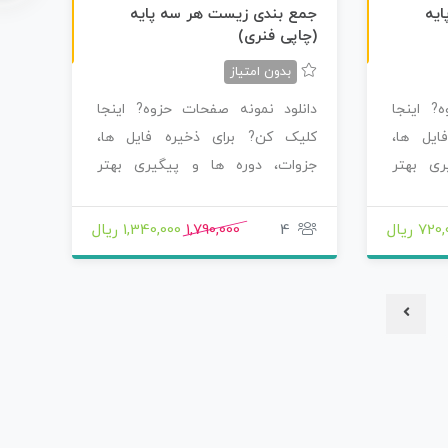
ن
F
چاپی رنگی
یه
جمع بندی زیست هر سه پایه
(چاپی فنری)
س
خ
ه
P
D
بدون امتیاز
? اینجا
دانلود نمونه صفحات حزوه? اینجا
ایل ها،
کلیک کن? برای ذخیره فایل ها،
ری بهتر
جزوات، دوره ها و پیگیری بهتر
محصولاتی که سفارش…
72 ریال
4
1,790,000
1,340,000 ریال