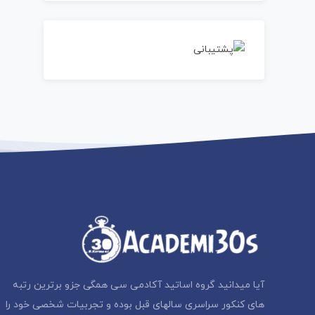
آیا میدانید گروه اساتید آکادمی سی همگی جزو برترین رتبه
های کنکور سراسری سالهای قبل بوده و تجربیات شخصی خود را