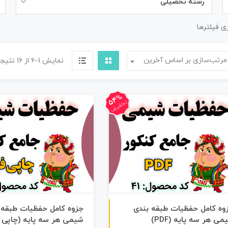
رشته تحصیلی
ی فیلترها
مرتب‌سازی بر اساس آخرین
نمایش 1–6 از 16 نتیجه
54%
تخفیف
ن
F
وه کامل حفظیات طبقه بندی
جزوه کامل حفظیات طبقه 
می هر سه پایه (PDF)
شیمی هر سه پایه (چاپی 
س
خ
ه
P
D