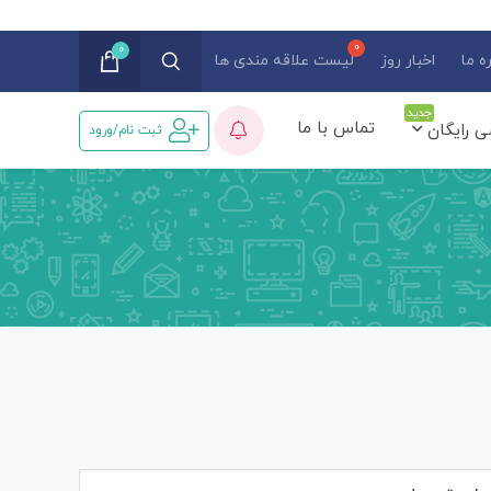
0
ه ما
اخبار روز
لیست علاقه مندی ها
جدید
تماس با ما
ی رایگان
ثبت نام/ورود