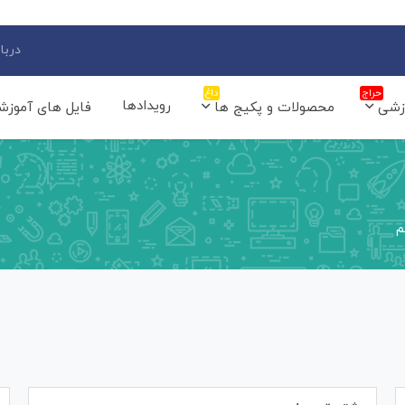
دربار
حراج
داغ
رویدادها
زشی
محصولات و پکیج ها
فایل های آموزش
م