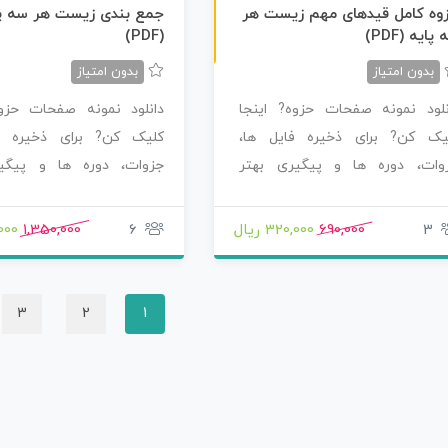
ن
F
وه کامل قیدهای مهم زیست هر
جمع بندی زیست هر سه پا
پایه (PDF)
(PDF)
س
خ
ه
P
D
بدون امتیاز
بدون امتیاز
نلود نمونه صفحات حزوه? اینجا
دانلود نمونه صفحات حزوه
یک کن? برای ذخیره فایل ها،
کلیک کن? برای ذخیره ف
وات، دوره ها و پیگیری بهتر
جزوات، دوره ها و پیگی
صولاتی که سفارش…
محصولاتی که سفارش…
3
690,000
320,000 ریال
6
1,350,000
0,000
3
2
1