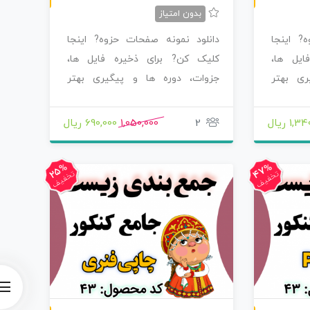
بدون امتیاز
? اینجا
دانلود نمونه صفحات حزوه? اینجا
ایل ها،
کلیک کن? برای ذخیره فایل ها،
ری بهتر
جزوات، دوره ها و پیگیری بهتر
محصولاتی که سفارش…
1, ریال
2
1,050,000
690,000 ریال
47%
25%
تخفیف
تخفیف