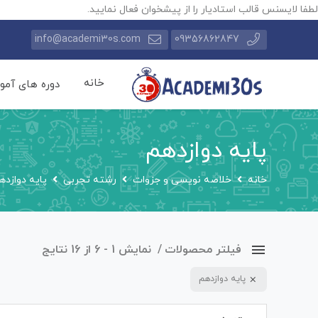
لطفا لایسنس قالب استادیار را از پیشخوان فعال نمایید.
info@academi30s.com
09356862847
خانه
دوره های آمو
پایه دوازدهم
خانه
خلاصه نویسی و جزوات
رشته تجربی
پایه دوازده
فیلتر محصولات
نمایش 1 - 6 از 16 نتایج
پایه دوازدهم