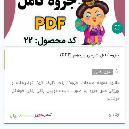
ن
F
جزوه کامل شیمی یازدهم (PDF)
س
خ
ه
P
D
بدون امتیاز
دانلود نمونه صفحات حزوه? اینجا کلیک کن? توضیحات و
ویژگی های جزوه به صورت دست نویس رنگی رنگی خوشگل
نوشته…
5
1,230,000
830,000 ریال