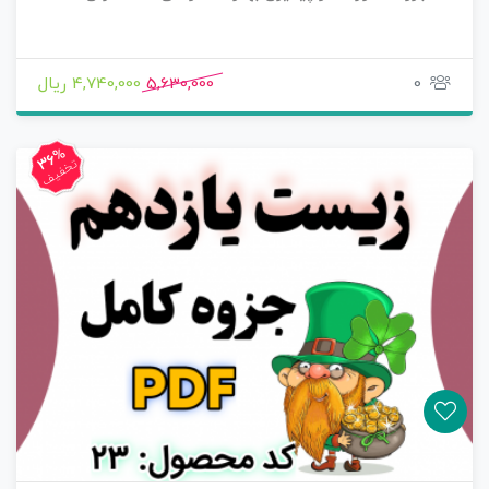
0
5,630,000
4,740,000 ریال
36%
تخفیف