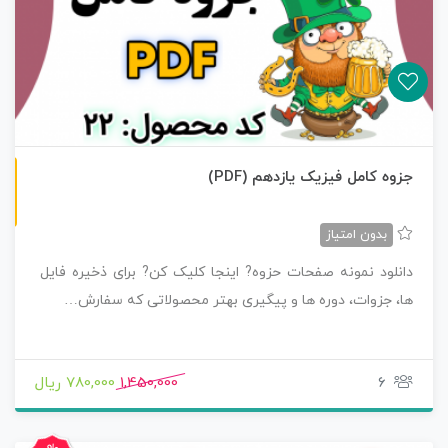
ن
F
جزوه کامل فیزیک یازدهم (PDF)
س
خ
ه
P
D
بدون امتیاز
دانلود نمونه صفحات حزوه? اینجا کلیک کن? برای ذخیره فایل
ها، جزوات، دوره ها و پیگیری بهتر محصولاتی که سفارش…
6
1,450,000
780,000 ریال