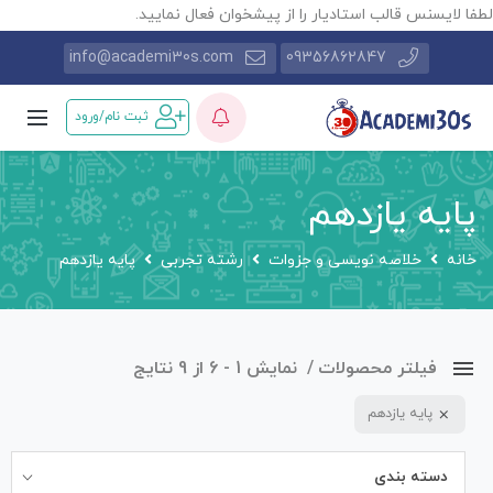
طفا لایسنس قالب استادیار را از پیشخوان فعال نمایید.
info@academi30s.com
09356862847
ثبت نام/ورود
پایه یازدهم
خانه
خلاصه نویسی و جزوات
رشته تجربی
پایه یازدهم
فیلتر محصولات
نمایش 1 - 6 از 9 نتایج
پایه یازدهم
دسته بندی