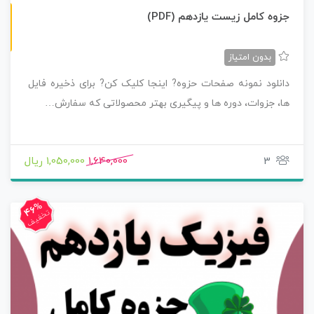
ن
F
جزوه کامل زیست یازدهم (PDF)
س
خ
ه
P
D
بدون امتیاز
دانلود نمونه صفحات حزوه? اینجا کلیک کن? برای ذخیره فایل
ها، جزوات، دوره ها و پیگیری بهتر محصولاتی که سفارش…
3
1,640,000
1,050,000 ریال
46%
تخفیف