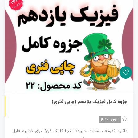
26%
تخفیف
چاپی رنگی
جزوه کامل فیزیک یازدهم (چاپی فنری)
بدون امتیاز
دانلود نمونه صفحات حزوه? اینجا کلیک کن? برای ذخیره فایل