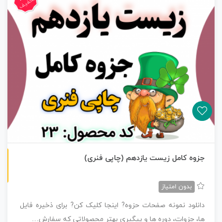
تخفیف
چاپی رنگی
جزوه کامل زیست یازدهم (چاپی فنری)
بدون امتیاز
دانلود نمونه صفحات حزوه? اینجا کلیک کن? برای ذخیره فایل
ها، جزوات، دوره ها و پیگیری بهتر محصولاتی که سفارش…