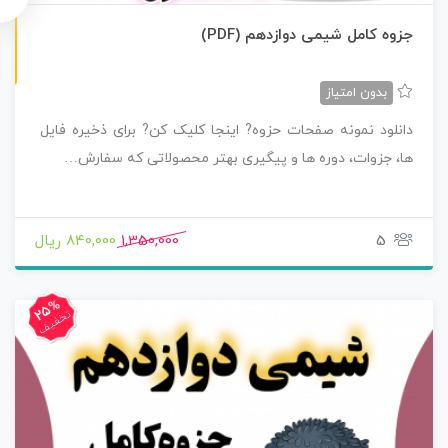
ن
F
جزوه کامل شیمی دوازدهم (PDF)
س
خ
ه
P
D
بدون امتیاز
دانلود نمونه صفحات حزوه? اینجا کلیک کن? برای ذخیره فایل
ها، جزوات، دوره ها و پیگیری بهتر محصولاتی که سفارش…
5
1,350,000
840,000 ریال
25%
تخفیف