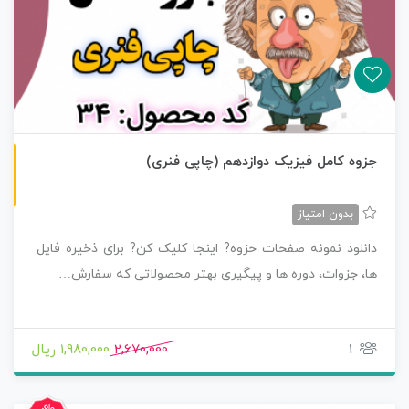
چاپی رنگی
جزوه کامل فیزیک دوازدهم (چاپی فنری)
بدون امتیاز
دانلود نمونه صفحات حزوه? اینجا کلیک کن? برای ذخیره فایل
ها، جزوات، دوره ها و پیگیری بهتر محصولاتی که سفارش…
1
2,670,000
1,980,000 ریال