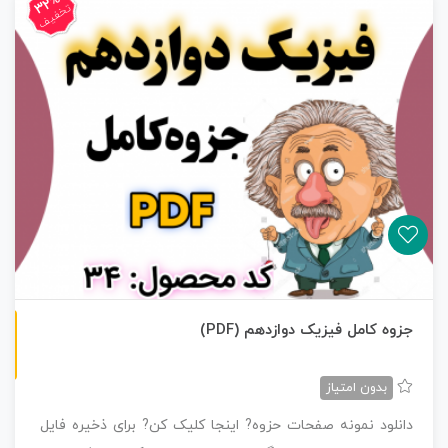
32%
تخفیف
ن
F
جزوه کامل فیزیک دوازدهم (PDF)
س
خ
ه
P
D
بدون امتیاز
دانلود نمونه صفحات حزوه? اینجا کلیک کن? برای ذخیره فایل