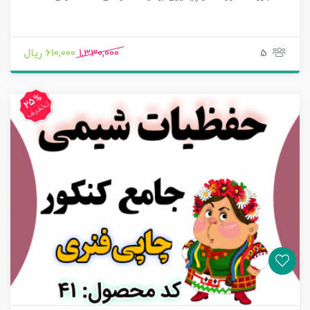
5
1,330,000
610,000 ریال
25%
تخفیف