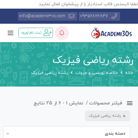
طفا لایسنس قالب استادیار را از پیشخوان فعال نمایید.
info@academi30s.com
09356862847
ثبت نام/ورود
رشته ریاضی فیزیک
خانه
خلاصه نویسی و جزوات
رشته ریاضی فیزیک
فیلتر محصولات
نمایش 1 - 6 از 25 نتایج
رشته ریاضی فیزیک
دسته بندی