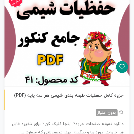
تخفیف
ن
F
جزوه کامل حفظیات طبقه بندی شیمی هر سه پایه (PDF)
س
خ
ه
P
D
بدون امتیاز
دانلود نمونه صفحات حزوه? اینجا کلیک کن? برای ذخیره فایل
ها، جزوات، دوره ها و پیگیری بهتر محصولاتی که سفارش…