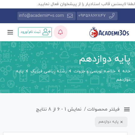
طفا لایسنس قالب استادیار را از پیشخوان فعال نمایید.
info@academi30s.com
09356862847
ثبت نام/ورود
پایه دوازدهم
خانه
خلاصه نویسی و جزوات
رشته ریاضی فیزیک
پایه
دوازدهم
فیلتر محصولات
نمایش 1 - 6 از 8 نتایج
پایه دوازدهم