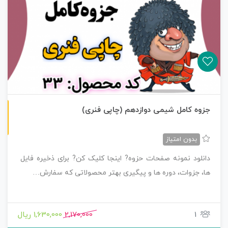
چاپی رنگی
جزوه کامل شیمی دوازدهم (چاپی فنری)
بدون امتیاز
دانلود نمونه صفحات حزوه? اینجا کلیک کن? برای ذخیره فایل
ها، جزوات، دوره ها و پیگیری بهتر محصولاتی که سفارش…
1
2,170,000
1,630,000 ریال