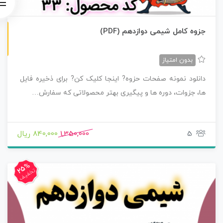
ن
F
جزوه کامل شیمی دوازدهم (PDF)
س
خ
ه
P
D
بدون امتیاز
دانلود نمونه صفحات حزوه? اینجا کلیک کن? برای ذخیره فایل
ها، جزوات، دوره ها و پیگیری بهتر محصولاتی که سفارش…
5
1,350,000
840,000 ریال
25%
تخفیف