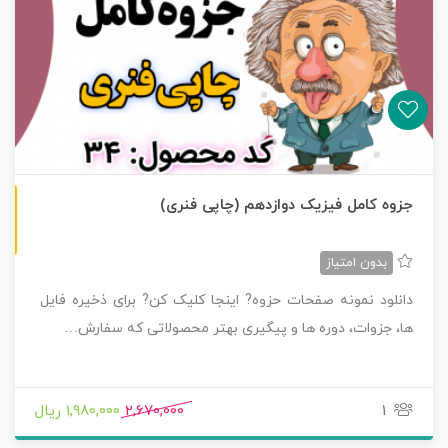
چاپی رنگی
جزوه کامل فیزیک دوازدهم (چاپی فنری)
بدون امتیاز
دانلود نمونه صفحات حزوه? اینجا کلیک کن? برای ذخیره فایل
ها، جزوات، دوره ها و پیگیری بهتر محصولاتی که سفارش…
1
2,670,000
1,980,000 ریال