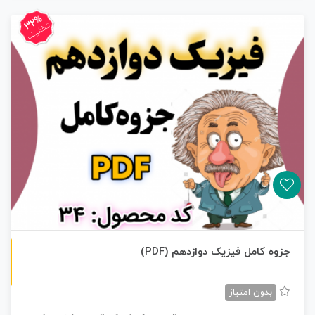
32%
تخفیف
ن
F
جزوه کامل فیزیک دوازدهم (PDF)
س
خ
ه
P
D
بدون امتیاز