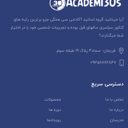
آیا میدانید گروه اساتید آکادمی سی همگی جزو برترین رتبه های
کنکور سراسری سالهای قبل بوده و تجربیات شخصی خود را در اختیار
شما میگذارند؟
فریمان- سجاد4 پلاک 19 طبقه سوم
09356862847
دسترسی سریع
تماس با ما
محصولات
درباره ما
دوره ها
مدرسان
رویدادها