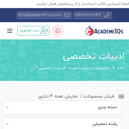
طفا لایسنس قالب استادیار را از پیشخوان فعال نمایید.
info@academi30s.com
09356862847
ثبت نام/ورود
ادبیات تخصصی
خانه
محصولات برچسب خورده “ادبیات تخصصی”
فیلتر محصولات
نمایش همه 4 نتایج
دسته بندی
رشته تحصیلی