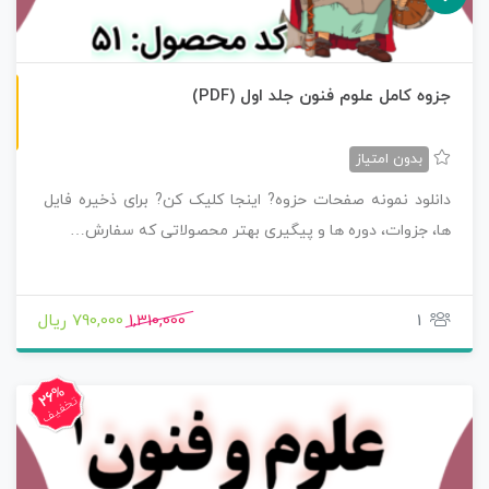
ن
F
جزوه کامل علوم فنون جلد اول (PDF)
س
خ
ه
P
D
بدون امتیاز
دانلود نمونه صفحات حزوه? اینجا کلیک کن? برای ذخیره فایل
ها، جزوات، دوره ها و پیگیری بهتر محصولاتی که سفارش…
1
1,310,000
790,000 ریال
26%
تخفیف