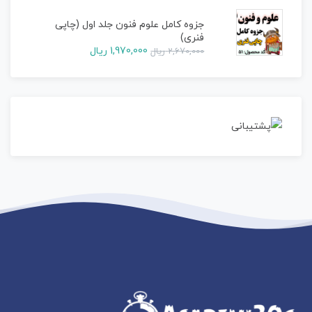
جزوه کامل علوم فنون جلد اول (چاپی
فنری)
1,970,000
ریال
2,670,000
ریال