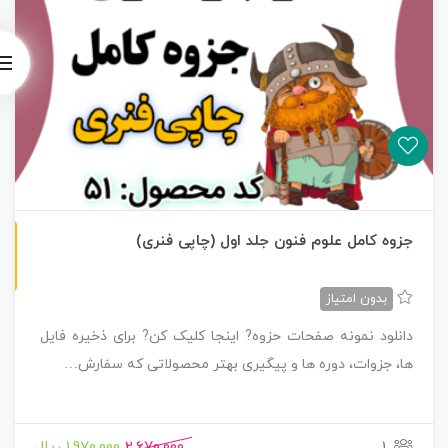
چاپی رنگی
جزوه کامل علوم فنون جلد اول (چاپی فنری)
بدون امتیاز
دانلود نمونه صفحات حزوه? اینجا کلیک کن? برای ذخیره فایل
ها، جزوات، دوره ها و پیگیری بهتر محصولاتی که سفارش…
1
2,670,000
1,970,000 ریال