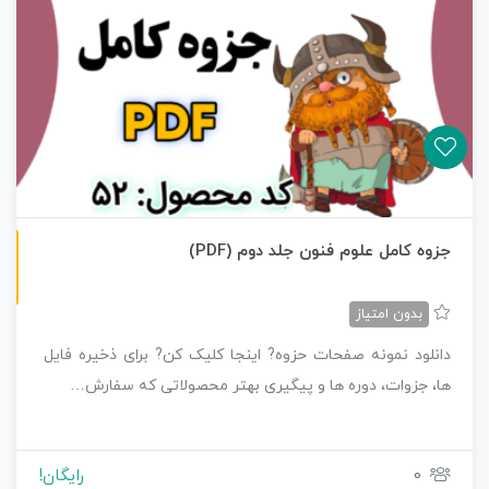
ن
F
جزوه کامل علوم فنون جلد دوم (PDF)
س
خ
ه
P
D
بدون امتیاز
دانلود نمونه صفحات حزوه? اینجا کلیک کن? برای ذخیره فایل
ها، جزوات، دوره ها و پیگیری بهتر محصولاتی که سفارش…
0
رایگان!