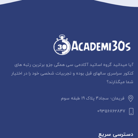
آیا میدانید گروه اساتید آکادمی سی همگی جزو برترین رتبه های
کنکور سراسری سالهای قبل بوده و تجربیات شخصی خود را در اختیار
شما میگذارند؟
فریمان- سجاد4 پلاک 19 طبقه سوم
09356862847
دسترسی سریع