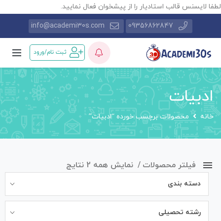
طفا لایسنس قالب استادیار را از پیشخوان فعال نمایید.
info@academi30s.com
09356862847
ثبت نام/ورود
ادبیات
خانه
محصولات برچسب خورده “ادبیات”
فیلتر محصولات
نمایش همه 2 نتایج
دسته بندی
رشته تحصیلی