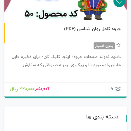
ن
F
جزوه کامل روان شناسی (PDF)
س
خ
ه
P
D
بدون امتیاز
دانلود نمونه صفحات حزوه? اینجا کلیک کن? برای ذخیره فایل
ها، جزوات، دوره ها و پیگیری بهتر محصولاتی که سفارش…
9
890,000
440,000 ریال
دسته بندی ها