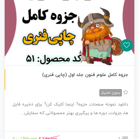
چاپی رنگی
جزوه کامل علوم فنون جلد اول (چاپی فنری)
بدون امتیاز
دانلود نمونه صفحات حزوه? اینجا کلیک کن? برای ذخیره فایل
ها، جزوات، دوره ها و پیگیری بهتر محصولاتی که سفارش…
1
2,670,000
1,970,000 ریال