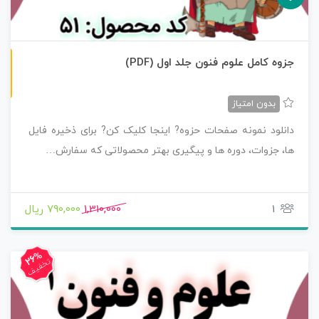
ن
F
جزوه کامل علوم فنون جلد اول (PDF)
س
خ
ه
P
D
بدون امتیاز
دانلود نمونه صفحات حزوه? اینجا کلیک کن? برای ذخیره فایل
ها، جزوات، دوره ها و پیگیری بهتر محصولاتی که سفارش…
1
1,310,000
790,000 ریال
26%
تخفیف