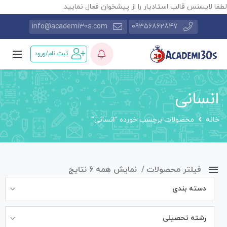
طفا لایسنس قالب استادیار را از پیشخوان فعال نمایید.
info@academi30s.com
09356862847
ثبت نام/ورود
انسانی
خانه
محصولات برچسب خورده “انسانی”
فیلتر محصولات
نمایش همه 6 نتایج
دسته بندی
رشته تحصیلی