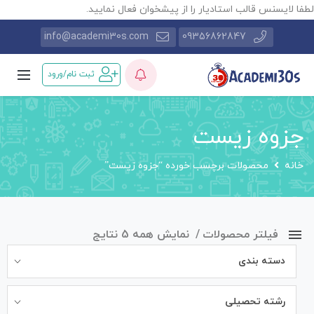
طفا لایسنس قالب استادیار را از پیشخوان فعال نمایید.
info@academi30s.com
09356862847
ثبت نام/ورود
جزوه زیست
خانه
محصولات برچسب خورده “جزوه زیست”
فیلتر محصولات
نمایش همه 5 نتایج
دسته بندی
رشته تحصیلی