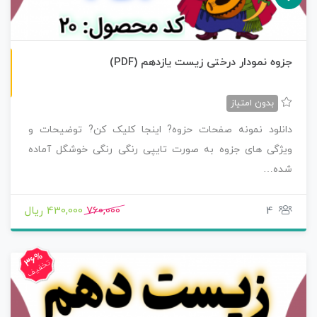
ن
F
جزوه نمودار درختی زیست یازدهم (PDF)
س
خ
ه
P
D
بدون امتیاز
دانلود نمونه صفحات حزوه? اینجا کلیک کن? توضیحات و
ویژگی های جزوه به صورت تایپی رنگی رنگی خوشگل آماده
شده…
4
760,000
430,000 ریال
36%
تخفیف