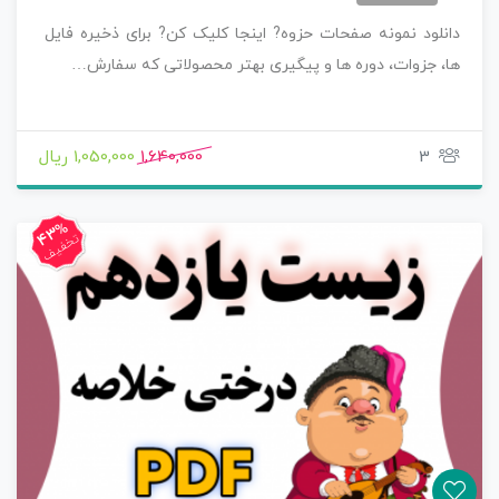
دانلود نمونه صفحات حزوه? اینجا کلیک کن? برای ذخیره فایل
ها، جزوات، دوره ها و پیگیری بهتر محصولاتی که سفارش…
3
1,640,000
1,050,000 ریال
43%
تخفیف