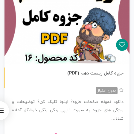
ن
F
جزوه کامل زیست دهم (PDF)
س
خ
ه
P
D
بدون امتیاز
دانلود نمونه صفحات حزوه? اینجا کلیک کن? توضیحات و
ویژگی های جزوه به صورت تایپی رنگی رنگی خوشگل آماده
شده…