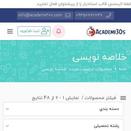
طفا لایسنس قالب استادیار را از پیشخوان فعال نمایید.
info@academi30s.com
09356862847
ثبت نام/ورود
خلاصه نویسی
خانه
محصولات برچسب خورده “خلاصه نویسی”
فیلتر محصولات
نمایش 1 - 6 از 48 نتایج
دسته بندی
رشته تحصیلی