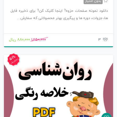
بدون امتیاز
دانلود نمونه صفحات حزوه? اینجا کلیک کن? برای ذخیره فایل
ها، جزوات، دوره ها و پیگیری بهتر محصولاتی که سفارش…
3
1,250,000
880,000 ریال
51%
تخفیف