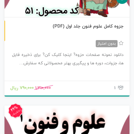
ن
F
جزوه کامل علوم فنون جلد اول (PDF)
س
خ
ه
P
D
بدون امتیاز
دانلود نمونه صفحات حزوه? اینجا کلیک کن? برای ذخیره فایل
ها، جزوات، دوره ها و پیگیری بهتر محصولاتی که سفارش…
1
1,310,000
790,000 ریال
26%
تخفیف