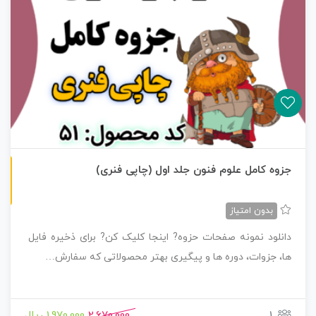
چاپی رنگی
جزوه کامل علوم فنون جلد اول (چاپی فنری)
بدون امتیاز
دانلود نمونه صفحات حزوه? اینجا کلیک کن? برای ذخیره فایل
ها، جزوات، دوره ها و پیگیری بهتر محصولاتی که سفارش…
1
2,670,000
1,970,000 ریال