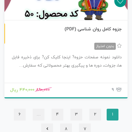
ن
F
جزوه کامل روان شناسی (PDF)
س
خ
ه
P
D
بدون امتیاز
دانلود نمونه صفحات حزوه? اینجا کلیک کن? برای ذخیره فایل
ها، جزوات، دوره ها و پیگیری بهتر محصولاتی که سفارش…
9
890,000
440,000 ریال
6
…
4
3
2
1
8
7