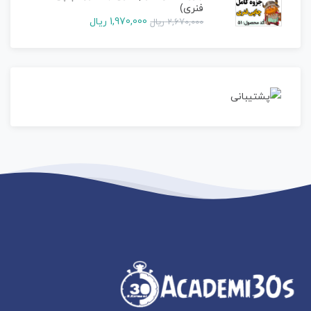
فنری)
1,970,000
ریال
2,670,000
ریال