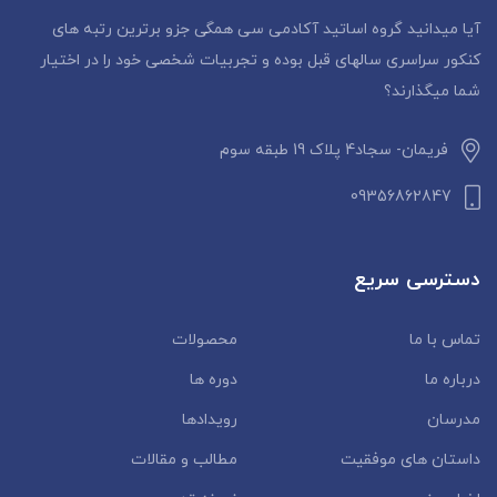
آیا میدانید گروه اساتید آکادمی سی همگی جزو برترین رتبه های
کنکور سراسری سالهای قبل بوده و تجربیات شخصی خود را در اختیار
شما میگذارند؟
فریمان- سجاد4 پلاک 19 طبقه سوم
09356862847
دسترسی سریع
تماس با ما
محصولات
درباره ما
دوره ها
مدرسان
رویدادها
داستان‌ های موفقیت
مطالب و مقالات