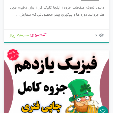
دانلود نمونه صفحات حزوه? اینجا کلیک کن? برای ذخیره فایل
ها، جزوات، دوره ها و پیگیری بهتر محصولاتی که سفارش…
6
1,450,000
780,000 ریال
26%
تخفیف