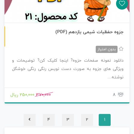
ن
F
جزوه حفظیات شیمی یازدهم (PDF)
س
خ
ه
P
D
بدون امتیاز
دانلود نمونه صفحات حزوه? اینجا کلیک کن? توضیحات و
ویژگی های جزوه به صورت دست نویس رنگی رنگی خوشگل
نوشته…
8
370,000
250,000 ریال
4
3
2
1