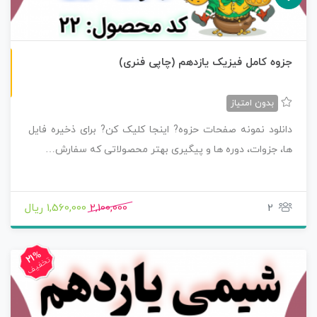
چاپی رنگی
جزوه کامل فیزیک یازدهم (چاپی فنری)
بدون امتیاز
دانلود نمونه صفحات حزوه? اینجا کلیک کن? برای ذخیره فایل
ها، جزوات، دوره ها و پیگیری بهتر محصولاتی که سفارش…
2
2,100,000
1,560,000 ریال
21%
تخفیف