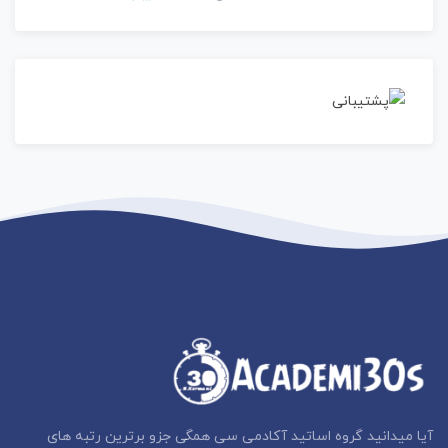
آیا میدانید گروه اساتید آکادمی سی همگی جزو برترین رتبه های