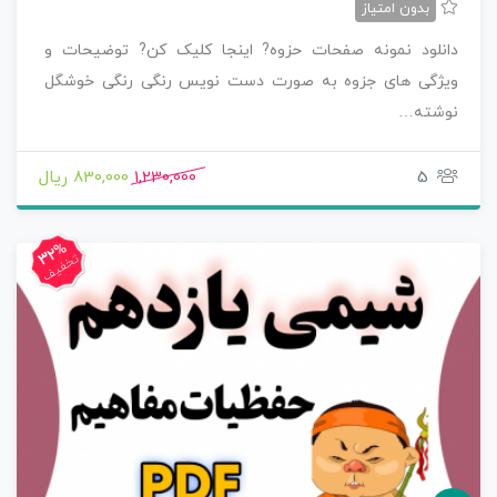
بدون امتیاز
دانلود نمونه صفحات حزوه? اینجا کلیک کن? توضیحات و
ویژگی های جزوه به صورت دست نویس رنگی رنگی خوشگل
نوشته…
5
1,230,000
830,000 ریال
32%
تخفیف