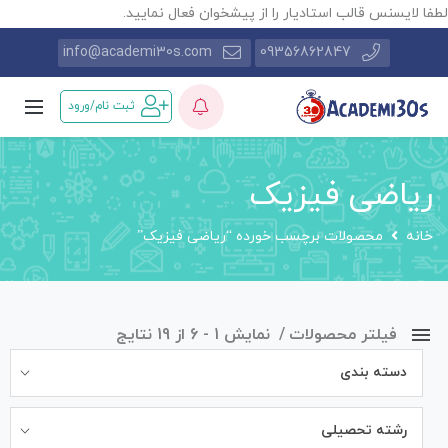
طفا لایسنس قالب استادیار را از پیشخوان فعال نمایید.
info@academi30s.com
09356862847
ثبت نام/ورود
ریاضی فیزیک
خانه
محصولات برچسب خورده “ریاضی فیزیک”
فیلتر محصولات
نمایش 1 - 6 از 19 نتایج
دسته بندی
رشته تحصیلی