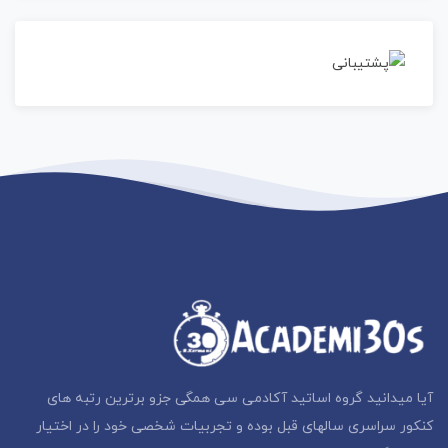
آیا میدانید گروه اساتید آکادمی سی همگی جزو برترین رتبه های
کنکور سراسری سالهای قبل بوده و تجربیات شخصی خود را در اختیار