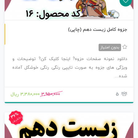
چاپی رنگی
جزوه کامل زیست دهم (چاپی)
بدون امتیاز
دانلود نمونه صفحات حزوه? اینجا کلیک کن? توضیحات و
ویژگی های جزوه به صورت تایپی رنگی رنگی خوشگل آماده
شده…
5
3,950,000
3,380,000 ریال
36%
تخفیف