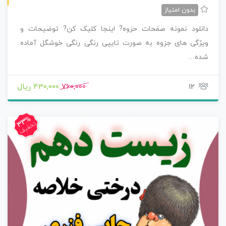
بدون امتیاز
دانلود نمونه صفحات حزوه? اینجا کلیک کن? توضیحات و
ویژگی های جزوه به صورت تایپی رنگی رنگی خوشگل آماده
شده…
12
760,000
430,000 ریال
33%
تخفیف