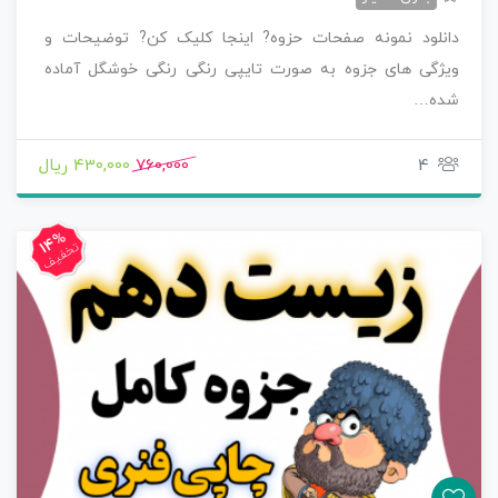
دانلود نمونه صفحات حزوه? اینجا کلیک کن? توضیحات و
ویژگی های جزوه به صورت تایپی رنگی رنگی خوشگل آماده
شده…
4
760,000
430,000 ریال
14%
تخفیف