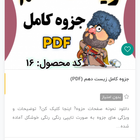
ن
F
جزوه کامل زیست دهم (PDF)
س
خ
ه
P
D
بدون امتیاز
دانلود نمونه صفحات حزوه? اینجا کلیک کن? توضیحات و
ویژگی های جزوه به صورت تایپی رنگی رنگی خوشگل آماده
شده…