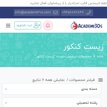
طفا لایسنس قالب استادیار را از پیشخوان فعال نمایید.
info@academi30s.com
09356862847
ثبت نام/ورود
زیست کنکور
خانه
محصولات برچسب خورده “زیست کنکور”
فیلتر محصولات
نمایش همه 6 نتایج
دسته بندی
رشته تحصیلی