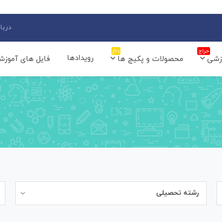
دربار
حراج
داغ
رویدادها
زشی
محصولات و پکیج ها
فایل های آموزش
رشته تحصیلی