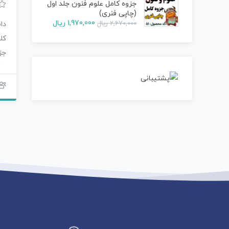
جزوه کامل علوم فنون جلد اول
(چاپی فنری)
1,970,000
ریال
2,670,000
ریال
دا
کل
جز
رن