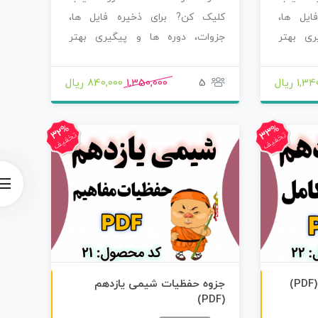
ایل ها،
کلیک کن? برای ذخیره فایل ها،
ری بهتر
جزوات، دوره ها و پیگیری بهتر
محصولاتی که سفارش…
1, ریال
5
1,350,000
840,000 ریال
33%
32%
تخفیف
تخفیف
ن
F
ن
F
جزوه حفظیات شیمی یازدهم
(PDF)
س
خ
ه
P
D
س
خ
ه
P
D