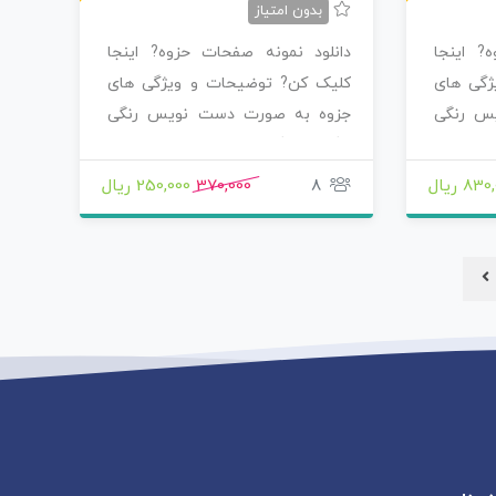
بدون امتیاز
? اینجا
دانلود نمونه صفحات حزوه? اینجا
ژگی های
کلیک کن? توضیحات و ویژگی های
س رنگی
جزوه به صورت دست نویس رنگی
رنگی خوشگل نوشته…
83 ریال
8
370,000
250,000 ریال