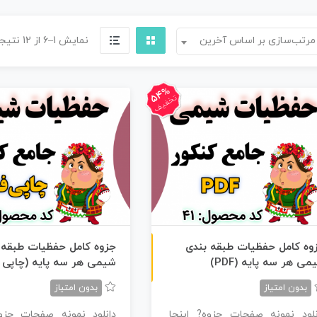
مرتب‌سازی بر اساس آخرین
نمایش 1–6 از 12 نتیجه
54%
تخفیف
ن
F
وه کامل حفظیات طبقه بندی
جزوه کامل حفظیات طبقه 
می هر سه پایه (PDF)
شیمی هر سه پایه (چاپی 
س
خ
ه
P
D
بدون امتیاز
بدون امتیاز
نلود نمونه صفحات حزوه? اینجا
دانلود نمونه صفحات حزوه