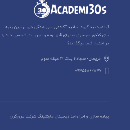
آیا میدانید گروه اساتید آکادمی سی همگی جزو برترین رتبه
های کنکور سراسری سالهای قبل بوده و تجربیات شخصی خود را
در اختیار شما میگذارند؟
فریمان- سجاد4 پلاک 19 طبقه سوم
09356862847
پیاده سازی و اجرا واحد دیجیتال مارکتینگ شرکت مرورگران