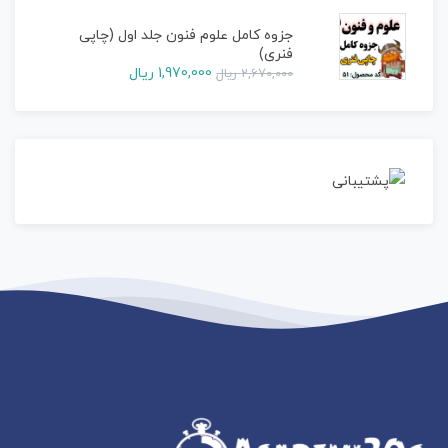
جزوه کامل علوم فنون جلد اول (چاپی
فنری)
1,970,000
ریال
2,670,000
ریال