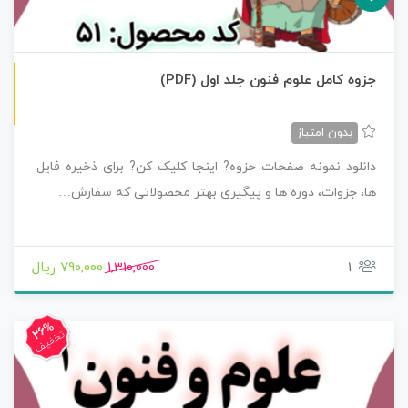
ن
F
جزوه کامل علوم فنون جلد اول (PDF)
س
خ
ه
P
D
بدون امتیاز
دانلود نمونه صفحات حزوه? اینجا کلیک کن? برای ذخیره فایل
ها، جزوات، دوره ها و پیگیری بهتر محصولاتی که سفارش…
1
1,310,000
790,000 ریال
26%
تخفیف