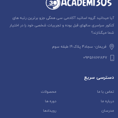
آیا میدانید گروه اساتید آکادمی سی همگی جزو برترین رتبه های
کنکور سراسری سالهای قبل بوده و تجربیات شخصی خود را در اختیار
شما میگذارند؟
فریمان- سجاد4 پلاک 19 طبقه سوم
09356862847
دسترسی سریع
تماس با ما
محصولات
درباره ما
دوره ها
مدرسان
رویدادها