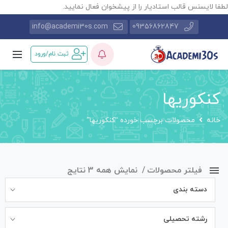
طفا لایسنس قالب استادیار را از پیشخوان فعال نمایید.
info@academi30s.com
09356862847
ثبت نام/ورود
کنکوریها
خانه
محصولات برچسب خورده “کنکوریها”
فیلتر محصولات
نمایش همه 3 نتایج
دسته بندی
رشته تحصیلی