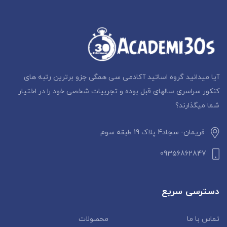
آیا میدانید گروه اساتید آکادمی سی همگی جزو برترین رتبه های
کنکور سراسری سالهای قبل بوده و تجربیات شخصی خود را در اختیار
شما میگذارند؟
فریمان- سجاد4 پلاک 19 طبقه سوم
09356862847
دسترسی سریع
تماس با ما
محصولات