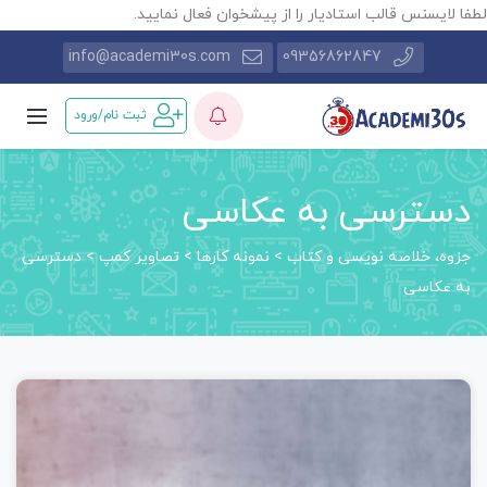
طفا لایسنس قالب استادیار را از پیشخوان فعال نمایید.
info@academi30s.com
09356862847
ثبت نام/ورود
دسترسی به عکاسی
جزوه، خلاصه نویسی و کتاب
>
نمونه کارها
>
تصاویر کمپ
>
دسترسی
به عکاسی