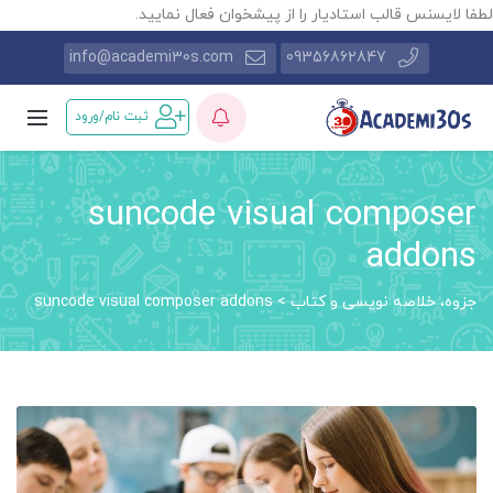
طفا لایسنس قالب استادیار را از پیشخوان فعال نمایید.
info@academi30s.com
09356862847
ثبت نام/ورود
suncode visual composer
addons
جزوه، خلاصه نویسی و کتاب
>
suncode visual composer addons