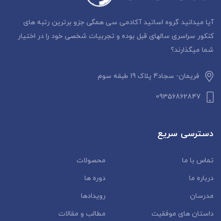
آیا میدانید گروه اساتید آکادمی سی همگی جزو برترین رتبه های
کنکور سراسری سالهای قبل بوده و تجربیات شخصی خود را در اختیار
شما میگذارند؟
فریمان- سجاد4 پلاک 19 طبقه سوم
09356862847
دسترسی سریع
تماس با ما
محصولات
درباره ما
دوره ها
مدرسان
رویدادها
داستان‌ های موفقیت
مطالب و مقالات