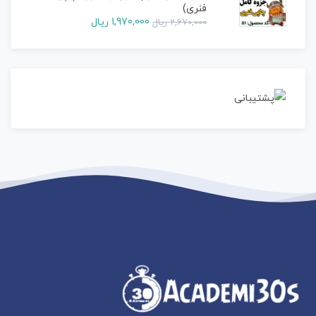
فنری)
1,970,000
ریال
2,670,000
ریال