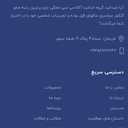
آیا میدانید گروه اساتید آکادمی سی همگی جزو برترین رتبه های
کنکور سراسری سالهای قبل بوده و تجربیات شخصی خود را در اختیار
شما میگذارند؟
فریمان- سجاد4 پلاک 19 طبقه سوم
09356862847
دسترسی سریع
تماس با ما
محصولات
درباره ما
دوره ها
مدرسان
رویدادها
داستان‌ های موفقیت
مطالب و مقالات