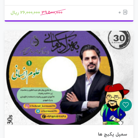
0
39,500,000
26,000,000 ریال
سمپل پکیج ها