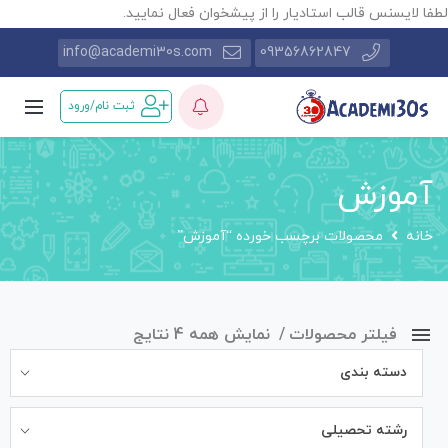
طفا لایسنس قالب استادیار را از پیشخوان فعال نمایید.
info@academi30s.com
09356862847
ثبت نام/ورود
آموزش
خانه
محصولات برچسب خورده “آموزش”
فیلتر محصولات
نمایش همه 4 نتایج
دسته بندی
رشته تحصیلی