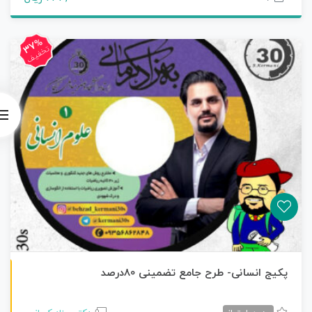
37%
تخفیف
طرح جامع انسانی
پکیج انسانی- طرح جامع تضمینی 80درصد