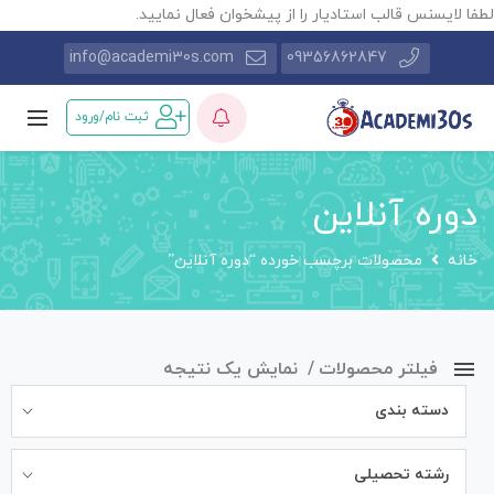
طفا لایسنس قالب استادیار را از پیشخوان فعال نمایید.
info@academi30s.com
09356862847
ثبت نام/ورود
دوره آنلاین
خانه
محصولات برچسب خورده “دوره آنلاین”
فیلتر محصولات
نمایش یک نتیجه
دسته بندی
رشته تحصیلی