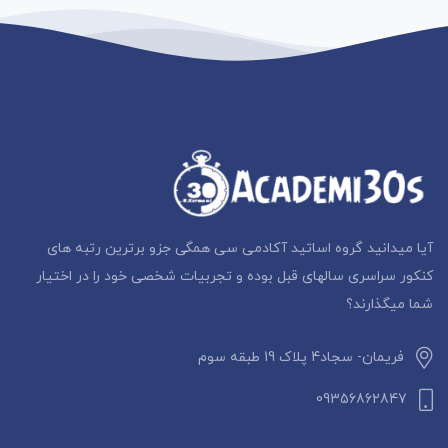
آیا میدانید گروه اساتید آکادمی سی همگی جزو برترین رتبه های
کنکور سراسری سالهای قبل بوده و تجربیات شخصی خود را در اختیار
شما میگذارند؟
فریمان- سجاد4 پلاک 19 طبقه سوم
09356862847