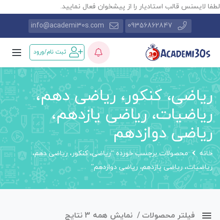
طفا لایسنس قالب استادیار را از پیشخوان فعال نمایید.
info@academi30s.com
09356862847
ثبت نام/ورود
ریاضی، کنکور، ریاضی دهم،
ریاضیات، ریاضی یازدهم،
ریاضی دوازدهم
خانه
محصولات برچسب خورده “ریاضی، کنکور، ریاضی دهم،
ریاضیات، ریاضی یازدهم، ریاضی دوازدهم”
فیلتر محصولات
نمایش همه 3 نتایج