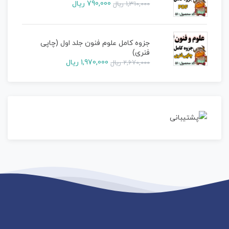
790,000
ریال
1,310,000
ریال
جزوه کامل علوم فنون جلد اول (چاپی
فنری)
1,970,000
ریال
2,670,000
ریال