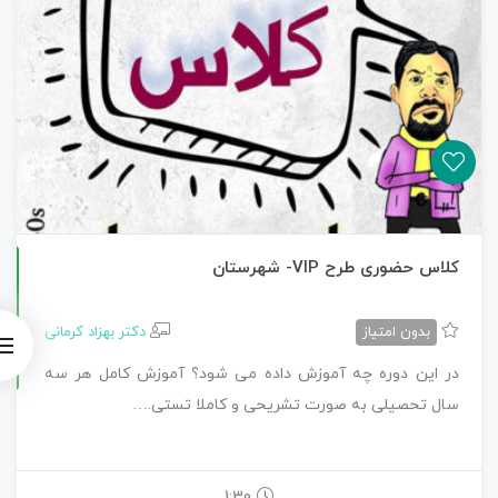
آ
ی
کلاس حضوری طرح VIP- شهرستان
بدون امتیاز
دکتر بهزاد کرمانی
0
م
و
ز
ش
ص
ف
ر
ت
ا
1
0
ر
ی
ا
ض
در این دوره چه آموزش داده می شود؟ آموزش کامل هر سه
سال تحصیلی به صورت تشریحی و کاملا تستی.…
1:30