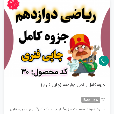
22%
تخفیف
چاپی رنگی
جزوه کامل ریاضی دوازدهم (چاپی فنری)
بدون امتیاز
دانلود نمونه صفحات حزوه? اینجا کلیک کن? برای ذخیره فایل