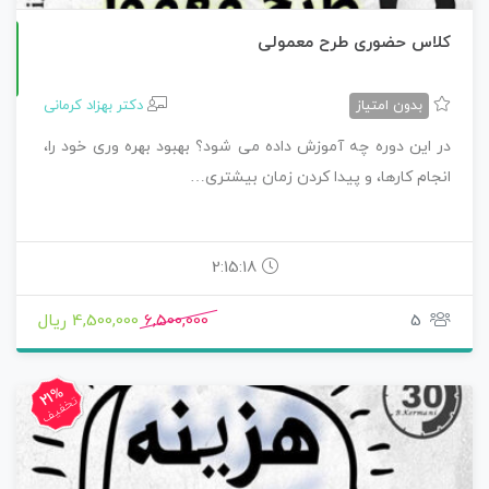
کلاس حضوری طرح معمولی
حضوری
بدون امتیاز
دکتر بهزاد کرمانی
در این دوره چه آموزش داده می شود؟ بهبود بهره وری خود را،
انجام کارها، و پیدا کردن زمان بیشتری…
2:15:18
5
6,500,000
4,500,000 ریال
21%
تخفیف