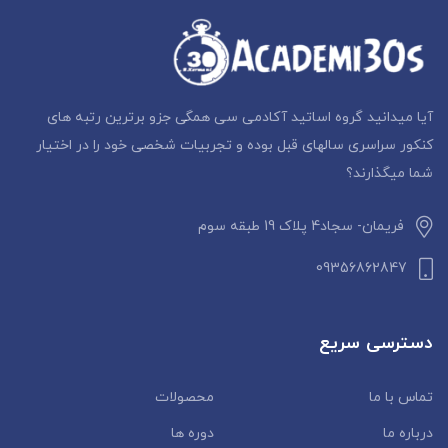
آیا میدانید گروه اساتید آکادمی سی همگی جزو برترین رتبه های
کنکور سراسری سالهای قبل بوده و تجربیات شخصی خود را در اختیار
شما میگذارند؟
فریمان- سجاد4 پلاک 19 طبقه سوم
09356862847
دسترسی سریع
تماس با ما
محصولات
درباره ما
دوره ها