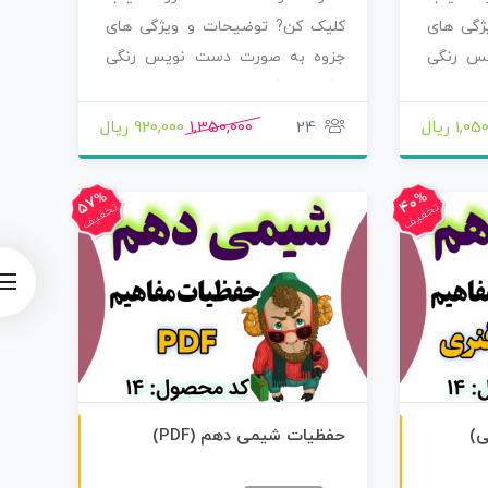
ژگی های
کلیک کن? توضیحات و ویژگی های
س رنگی
جزوه به صورت دست نویس رنگی
رنگی خوشگل نوشته…
1, ریال
24
1,350,000
920,000 ریال
57%
40%
تخفیف
تخفیف
ن
F
چاپی رنگی
ی)
حفظیات شیمی دهم (PDF)
س
خ
ه
P
D