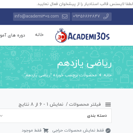
لطفا لایسنس قالب استادیار را از پیشخوان فعال نمایید.
info@academi30s.com
09356862847
خانه
دوره های آمو
ریاضی یازدهم
خانه
محصولات برچسب خورده “ریاضی یازدهم”
فیلتر محصولات
نمایش 1 - 6 از 8 نتایج
دسته بندی
فقط نمایش محصولات حراجی
فقط موجود