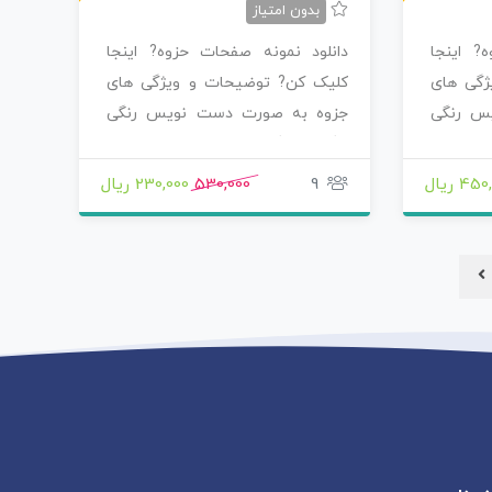
بدون امتیاز
? اینجا
دانلود نمونه صفحات حزوه? اینجا
ژگی های
کلیک کن? توضیحات و ویژگی های
س رنگی
جزوه به صورت دست نویس رنگی
رنگی خوشگل نوشته…
45 ریال
9
530,000
230,000 ریال