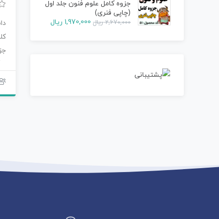
جزوه کامل علوم فنون جلد اول
(چاپی فنری)
1,970,000
ریال
2,670,000
ریال
دا
کل
جز
رن