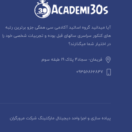
آیا میدانید گروه اساتید آکادمی سی همگی جزو برترین رتبه
های کنکور سراسری سالهای قبل بوده و تجربیات شخصی خود را
در اختیار شما میگذارند؟
فریمان- سجاد4 پلاک 19 طبقه سوم
09356862847
پیاده سازی و اجرا واحد دیجیتال مارکتینگ شرکت مرورگران