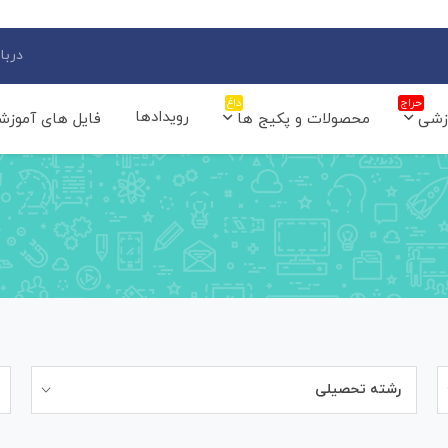
دربار
حراج
داغ
رویدادها
زشی
محصولات و پکیج ها
فایل های آموزش
رشته تحصیلی