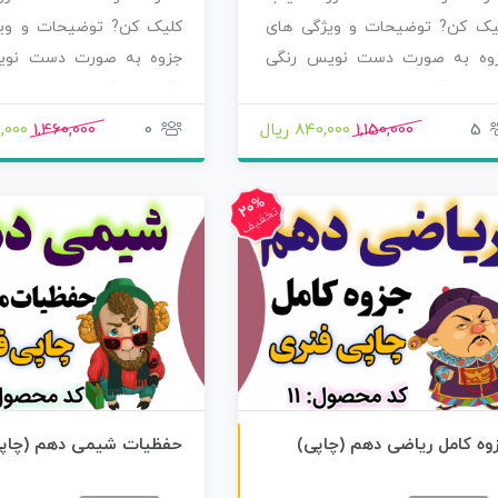
یک کن? توضیحات و ویژگی های
کلیک کن? توضیحات و وی
وه به صورت دست نویس رنگی
جزوه به صورت دست نوی
گی خوشگل نوشته…
رنگی خوشگل نوشته…
5
1,150,000
840,000 ریال
0
1,460,000
050,000
20%
تخفیف
چاپی رنگی
وه کامل ریاضی دهم (چاپی)
حفظیات شیمی دهم (چاپ