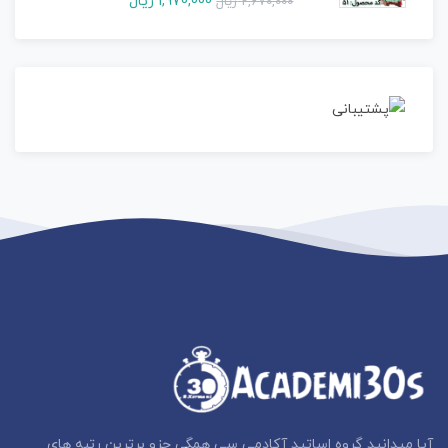
1,970,000
ریال
2,670,000
ریال
آیا میدانید گروه اساتید آکادمی سی همگی جزو برترین رتبه های