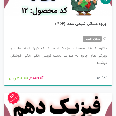
ن
F
جزوه مسائل شیمی دهم (PDF)
س
خ
ه
P
D
بدون امتیاز
دانلود نمونه صفحات حزوه? اینجا کلیک کن? توضیحات و
ویژگی های جزوه به صورت دست نویس رنگی رنگی خوشگل
نوشته…
16
480,000
310,000 ریال
51%
تخفیف