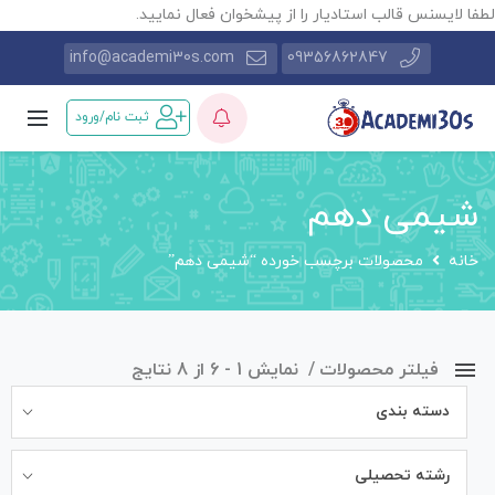
طفا لایسنس قالب استادیار را از پیشخوان فعال نمایید.
info@academi30s.com
09356862847
ثبت نام/ورود
شیمی دهم
خانه
محصولات برچسب خورده “شیمی دهم”
فیلتر محصولات
نمایش 1 - 6 از 8 نتایج
دسته بندی
رشته تحصیلی