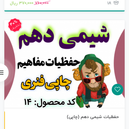
18
760,000
370,000 ریال
40%
تخفیف
چاپی رنگی
حفظیات شیمی دهم (چاپی)