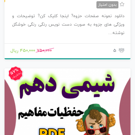
بدون امتیاز
دانلود نمونه صفحات حزوه? اینجا کلیک کن? توضیحات و
ویژگی های جزوه به صورت دست نویس رنگی رنگی خوشگل
نوشته…
5
750,000
450,000 ریال
57%
تخفیف