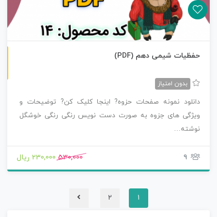
ن
F
حفظیات شیمی دهم (PDF)
س
خ
ه
P
D
بدون امتیاز
دانلود نمونه صفحات حزوه? اینجا کلیک کن? توضیحات و
ویژگی های جزوه به صورت دست نویس رنگی رنگی خوشگل
نوشته…
9
530,000
230,000 ریال
2
1