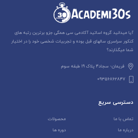
آیا میدانید گروه اساتید آکادمی سی همگی جزو برترین رتبه های
کنکور سراسری سالهای قبل بوده و تجربیات شخصی خود را در اختیار
شما میگذارند؟
فریمان- سجاد4 پلاک 19 طبقه سوم
09356862847
دسترسی سریع
تماس با ما
محصولات
درباره ما
دوره ها