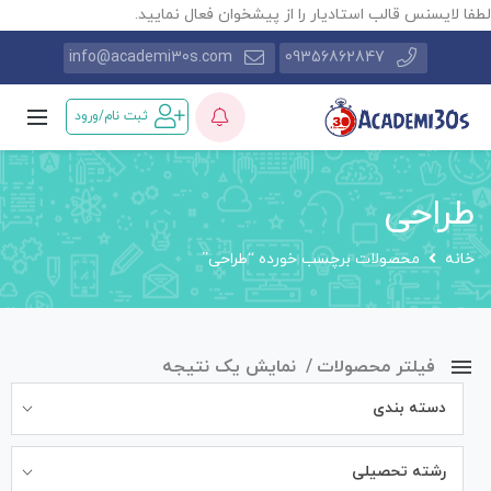
طفا لایسنس قالب استادیار را از پیشخوان فعال نمایید.
info@academi30s.com
09356862847
ثبت نام/ورود
طراحی
خانه
محصولات برچسب خورده “طراحی”
فیلتر محصولات
نمایش یک نتیجه
دسته بندی
رشته تحصیلی