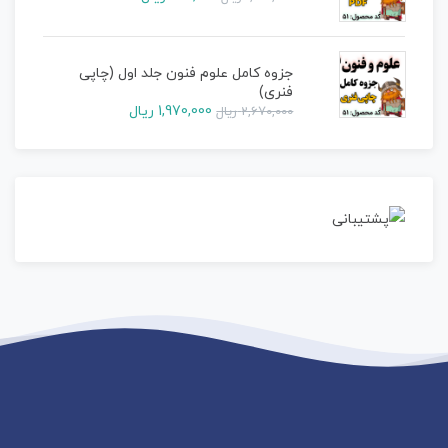
جزوه کامل علوم فنون جلد اول (چاپی
فنری)
1,970,000
ریال
2,670,000
ریال