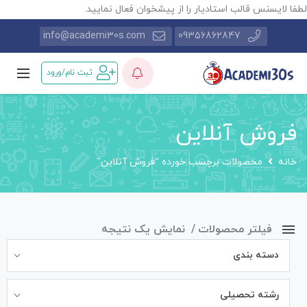
طفا لایسنس قالب استادیار را از پیشخوان فعال نمایید.
info@academi30s.com
09356862847
ثبت نام/ورود
فروش آنلاین
خانه
محصولات برچسب خورده “فروش آنلاین”
فیلتر محصولات
نمایش یک نتیجه
دسته بندی
رشته تحصیلی