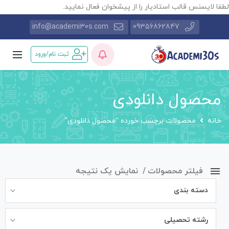
طفا لایسنس قالب استادیار را از پیشخوان فعال نمایید.
info@academi30s.com
09356862847
ثبت نام/ورود
محصول دانلودی
خانه
محصولات برچسب خورده “محصول دانلودی”
فیلتر محصولات
نمایش یک نتیجه
دسته بندی
رشته تحصیلی