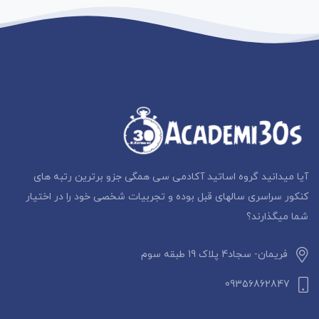
آیا میدانید گروه اساتید آکادمی سی همگی جزو برترین رتبه های
کنکور سراسری سالهای قبل بوده و تجربیات شخصی خود را در اختیار
شما میگذارند؟
فریمان- سجاد4 پلاک 19 طبقه سوم
09356862847