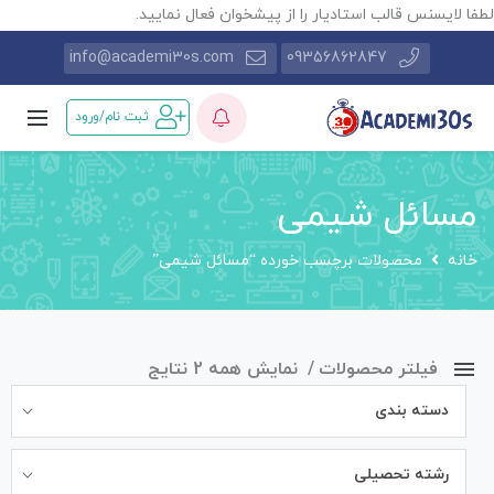
طفا لایسنس قالب استادیار را از پیشخوان فعال نمایید.
info@academi30s.com
09356862847
ثبت نام/ورود
مسائل شیمی
خانه
محصولات برچسب خورده “مسائل شیمی”
فیلتر محصولات
نمایش همه 2 نتایج
دسته بندی
رشته تحصیلی