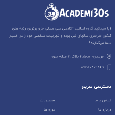
آیا میدانید گروه اساتید آکادمی سی همگی جزو برترین رتبه های
کنکور سراسری سالهای قبل بوده و تجربیات شخصی خود را در اختیار
شما میگذارند؟
فریمان- سجاد4 پلاک 19 طبقه سوم
09356862847
دسترسی سریع
تماس با ما
محصولات
درباره ما
دوره ها