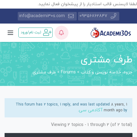
طفا لایسنس قالب استادیار را از پیشخوان فعال نمایید.
info@academi30s.com
09356862847
ثبت نام/ورود
طرف مشتری
جزوه، خلاصه نویسی و کتاب
>
Forums
>
طرف مشتری
This forum has 2 topics, 1 reply, and was last updated
8 years, 1
آکادمی سی
.
month ago
by
Viewing 2 topics - 1 through 2 (of 2 total)