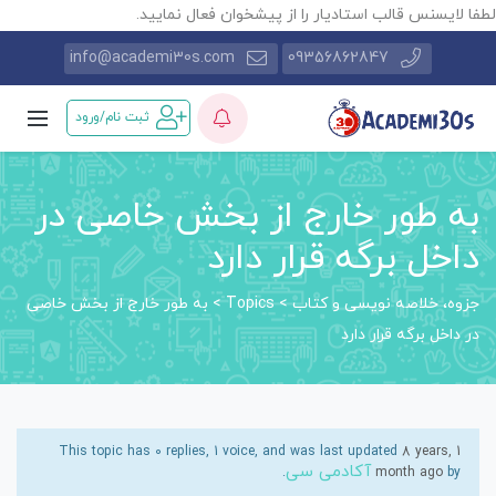
طفا لایسنس قالب استادیار را از پیشخوان فعال نمایید.
info@academi30s.com
09356862847
ثبت نام/ورود
به طور خارج از بخش خاصی در
داخل برگه قرار دارد
جزوه، خلاصه نویسی و کتاب
>
Topics
>
به طور خارج از بخش خاصی
در داخل برگه قرار دارد
This topic has 0 replies, 1 voice, and was last updated
8 years, 1
آکادمی سی
.
month ago
by