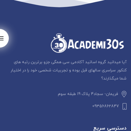
آیا میدانید گروه اساتید آکادمی سی همگی جزو برترین رتبه های
کنکور سراسری سالهای قبل بوده و تجربیات شخصی خود را در اختیار
شما میگذارند؟
فریمان- سجاد4 پلاک 19 طبقه سوم
09356862847
دسترسی سریع