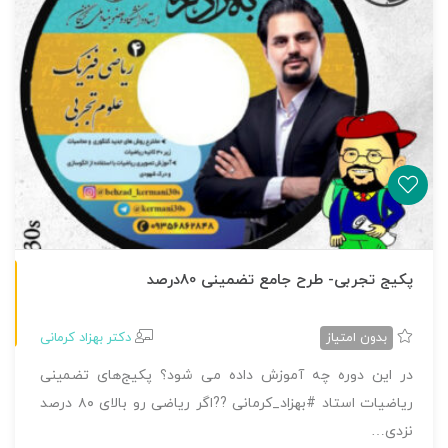
طرح جامع تجربی
پکیج تجربی- طرح جامع تضمینی 80درصد
بدون امتیاز
دکتر بهزاد کرمانی
در این دوره چه آموزش داده می شود؟ پکیج‌های تضمینی
ریاضیات استاد #بهزاد_کرمانی ??اگر ریاضی رو بالای ۸۰ درصد
نزدی…