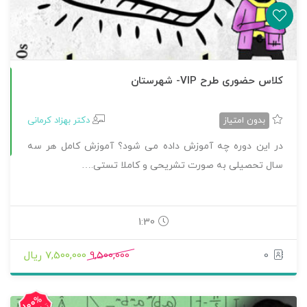
آ
ی
کلاس حضوری طرح VIP- شهرستان
بدون امتیاز
دکتر بهزاد کرمانی
0
م
و
ز
ش
ص
ف
ر
ت
ا
1
0
ر
ی
ا
ض
در این دوره چه آموزش داده می شود؟ آموزش کامل هر سه
سال تحصیلی به صورت تشریحی و کاملا تستی.…
1:30
0
9,500,000
7,500,000 ریال
100%