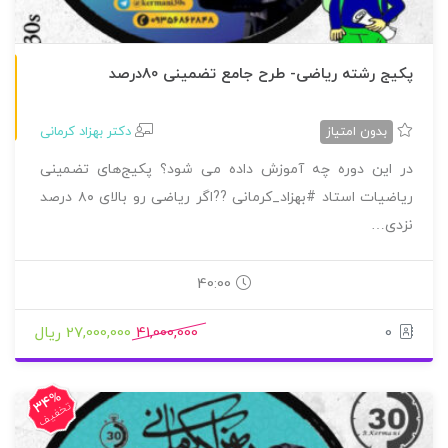
طرح جامع تجربی
پکیج رشته ریاضی- طرح جامع تضمینی 80درصد
بدون امتیاز
دکتر بهزاد کرمانی
در این دوره چه آموزش داده می شود؟ پکیج‌های تضمینی
ریاضیات استاد #بهزاد_کرمانی ??اگر ریاضی رو بالای ۸۰ درصد
نزدی…
40:00
0
41,000,000
27,000,000 ریال
34%
تخفیف