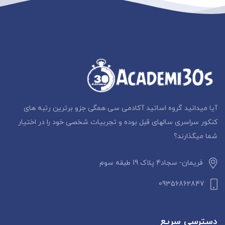
آیا میدانید گروه اساتید آکادمی سی همگی جزو برترین رتبه های
کنکور سراسری سالهای قبل بوده و تجربیات شخصی خود را در اختیار
شما میگذارند؟
فریمان- سجاد4 پلاک 19 طبقه سوم
09356862847
دسترسی سریع