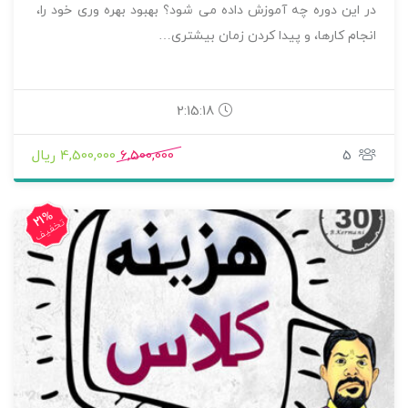
در این دوره چه آموزش داده می شود؟ بهبود بهره وری خود را،
انجام کارها، و پیدا کردن زمان بیشتری…
2:15:18
5
6,500,000
4,500,000 ریال
21%
تخفیف