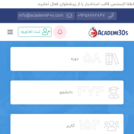
طفا لایسنس قالب استادیار را از پیشخوان فعال نمایید.
info@academi30s.com
09356862847
ثبت نام/ورود
58
دوره
474
دانشجو
152
کاربر