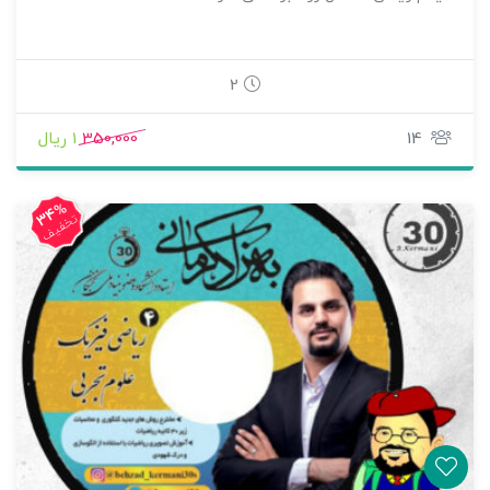
2
14
350,000
1 ریال
34%
تخفیف