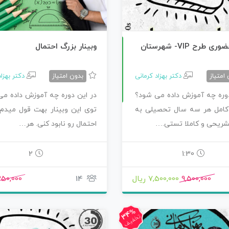
آ
ی
طرح VIP- شهرستان
وبینار بزرگ احتمال
امتیاز
دکتر بهزاد کرمانی
بدون امتیاز
دکتر بهزا
0
م
و
ز
ش
ص
ف
ر
ت
ا
1
0
ر
ی
ا
ض
دوره چه آموزش داده می شود؟
در این دوره چه آموزش داده م
امل هر سه سال تحصیلی به
توی این وبینار بهت قول میدم 
ریحی و کاملا تستی.…
احتمال رو نابود کنی. هر…
2
1:30
9,500,000
7,500,000 ریال
14
50,000
34%
تخفیف