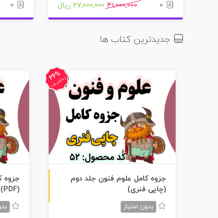
0
41,000,000
27,000,000 ریال
0
جدیدترین کتاب ها
26%
تخفیف
چاپی رنگی
جزوه کامل علوم فنون جلد دوم
جزوه ک
(چاپی فنری)
(PDF)
بدون امتیاز
بدو