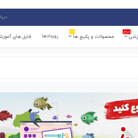
دربار
حراج
داغ
رویدادها
زشی
محصولات و پکیج ها
فایل های آموزش