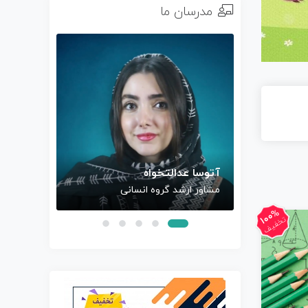
مدرسان ما
آتوسا عدالتخواه
بهروز کر
مشاور ارشد گروه انسانی
کارشناس
100%
تخفیف