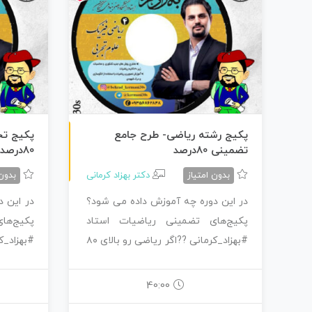
طرح جامع تجربی
پکیج رشته ریاضی- طرح جامع
پکیج تج
تضمینی 80درصد
80درصد
بدون امتیاز
دکتر بهزاد کرمانی
بدون 
در این دوره چه آموزش داده می شود؟
در این 
پکیج‌های تضمینی ریاضیات استاد
پکیج‌ها
#بهزاد_کرمانی ??اگر ریاضی رو بالای ۸۰
درصد نزدی…
درصد نز
40:00