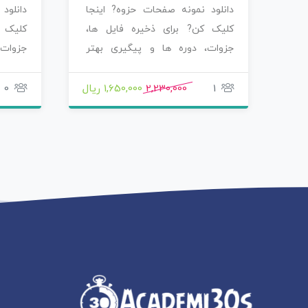
دانلود نمونه صفحات حزوه? اینجا
دانلود
کلیک کن? برای ذخیره فایل ها،
کلیک ک
جزوات، دوره ها و پیگیری بهتر
جزوات،
محصولاتی که سفارش…
محصول
1
2,230,000
1,650,000 ریال
0