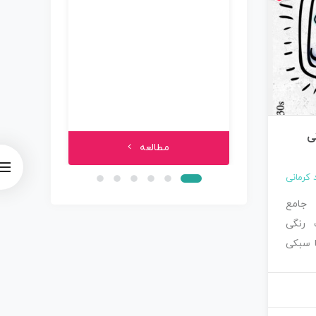
کنکور (
فایل 
29 آبان 1399
ی
مطالعه
د کرمانی
 جامع
 رنگی
ا سبکی