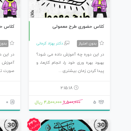
کلاس حضوری طرح معمولی
کلاس حضوری 
حضوری
بدون امتیاز
دکتر بهزاد کرمانی
بدون 
در این دوره چه آموزش داده می شود؟
در این 
بهبود بهره وری خود را، انجام کارها، و
آموزش ک
پیدا کردن زمان بیشتری…
صورت تش
2:15:18
5
6,500,000
4,500,000 ریال
0
34%
تخفیف