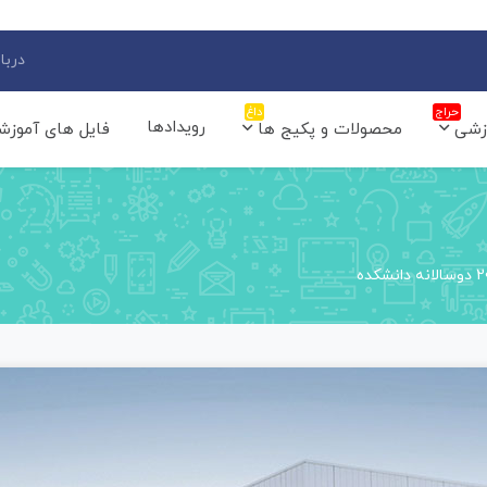
دربار
حراج
داغ
رویدادها
زشی
محصولات و پکیج ها
فایل های آموزش
دانشکده