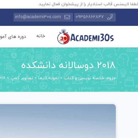
لطفا لایسنس قالب استادیار را از پیشخوان فعال نمایید.
info@academi30s.com
09356862847
خانه
دوره های آمو
2018 دوسالانه دانشکده
جزوه، خلاصه نویسی و کتاب
>
نمونه کارها
>
تصاویر کمپ
>
2018 دوسالانه 