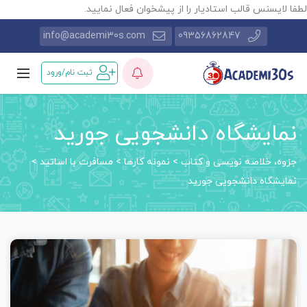
طفا لایسنس قالب استادیار را از پیشخوان فعال نمایید.
info@academi30s.com
09356862847
ثبت نام/ورود
نمایشگاه دانشجویی جورید
جزوه، خلاصه نویسی و کتاب
>
نمونه کارها
>
مسافرت با اساتید
>
نمایشگاه دانشجویی جورید