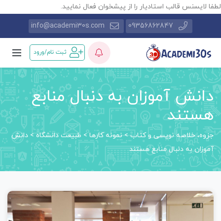
طفا لایسنس قالب استادیار را از پیشخوان فعال نمایید.
info@academi30s.com
09356862847
ثبت نام/ورود
دانش آموزان به دنبال منابع
هستند
جزوه، خلاصه نویسی و کتاب
>
نمونه کارها
>
طبیعت دانشگاه
>
دانش
آموزان به دنبال منابع هستند