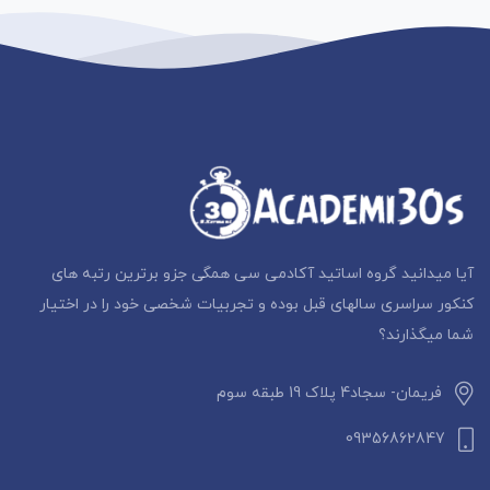
آیا میدانید گروه اساتید آکادمی سی همگی جزو برترین رتبه های
کنکور سراسری سالهای قبل بوده و تجربیات شخصی خود را در اختیار
شما میگذارند؟
فریمان- سجاد4 پلاک 19 طبقه سوم
09356862847