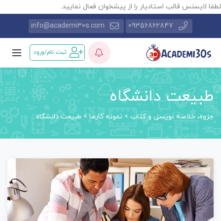
طفا لایسنس قالب استادیار را از پیشخوان فعال نمایید.
info@academi30s.com
09356862847
ثبت نام/ورود
طبیعت دانشگاه
جزوه، خلاصه نویسی و کتاب
>
نمونه کارها
>
طبیعت دانشگاه