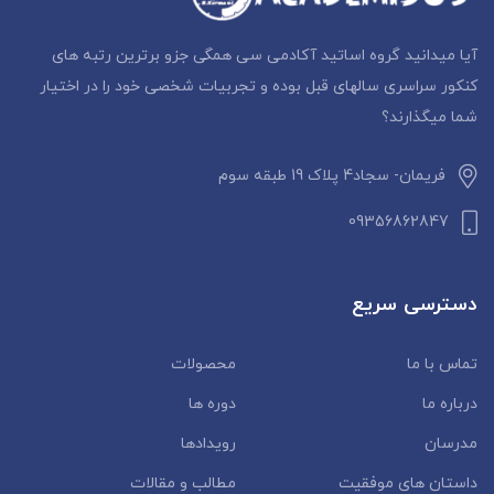
آیا میدانید گروه اساتید آکادمی سی همگی جزو برترین رتبه های
کنکور سراسری سالهای قبل بوده و تجربیات شخصی خود را در اختیار
شما میگذارند؟
فریمان- سجاد4 پلاک 19 طبقه سوم
09356862847
دسترسی سریع
تماس با ما
محصولات
درباره ما
دوره ها
مدرسان
رویدادها
داستان‌ های موفقیت
مطالب و مقالات